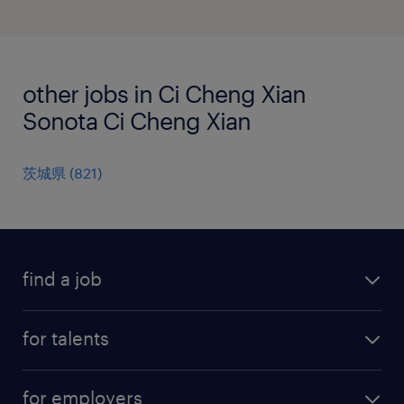
other jobs in Ci Cheng Xian
Sonota Ci Cheng Xian
茨城県
(
821
)
find a job
all jobs
for talents
career advice
operational career
careers at Randstad
for employers