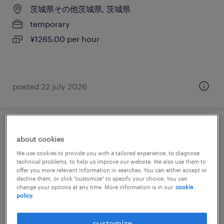
茨城県その他茨城県, 茨城県
temporary
¥1265.00 per hour
posted 22 july 2026
その他の仕分け・ピッキング・梱包、組
about cookies
立・部品加工、その他（製造）、検品
We use cookies to provide you with a tailored experience, to diagnose
technical problems, to help us improve our website. We also use them to
茨城県その他茨城県, 茨城県
offer you more relevant information in searches. You can either accept or
decline them, or click "customize" to specify your choice. You can
temporary
change your options at any time. More information is in our
cookie
policy.
¥1169.00 per hour
customize