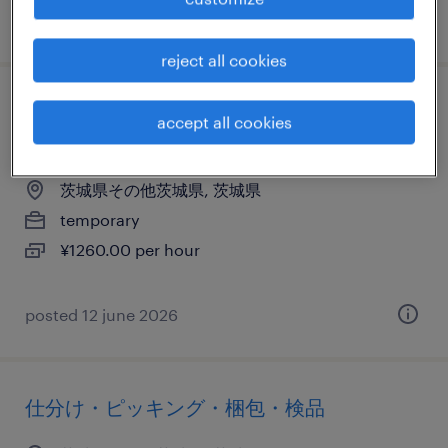
posted 4 september 2025
reject all cookies
その他メーカーの仕分け・ピッキング・梱
accept all cookies
包、検品、入出荷
茨城県その他茨城県, 茨城県
temporary
¥1260.00 per hour
posted 12 june 2026
仕分け・ピッキング・梱包・検品