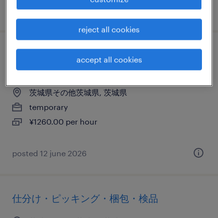
posted 4 september 2025
reject all cookies
その他メーカーの仕分け・ピッキング・梱
accept all cookies
包、検品、入出荷
茨城県その他茨城県, 茨城県
temporary
¥1260.00 per hour
posted 12 june 2026
仕分け・ピッキング・梱包・検品