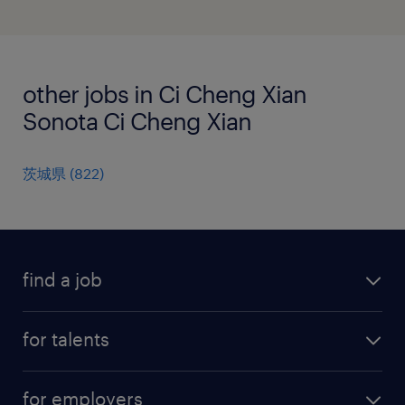
other jobs in Ci Cheng Xian
Sonota Ci Cheng Xian
茨城県
(
822
)
find a job
all jobs
for talents
career advice
operational career
careers at Randstad
for employers