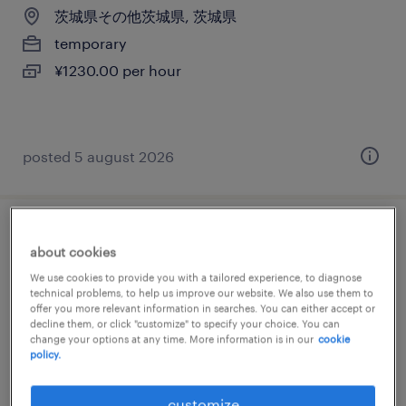
茨城県その他茨城県, 茨城県
temporary
¥1230.00 per hour
posted 5 august 2026
その他の仕分け・ピッキング・梱包、組
about cookies
立・部品加工、その他（製造）、検品
We use cookies to provide you with a tailored experience, to diagnose
technical problems, to help us improve our website. We also use them to
茨城県その他茨城県, 茨城県
offer you more relevant information in searches. You can either accept or
decline them, or click "customize" to specify your choice. You can
temporary
change your options at any time. More information is in our
cookie
policy.
¥1169.00 per hour
customize