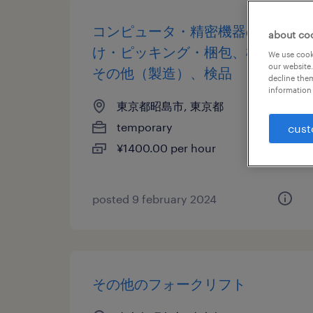
コンピュータ・精密機器の仕分
about co
け・ピッキング・梱包、検査、
We use cooki
our website.
その他（製造）、検品
decline them
information 
東京都昭島市, 東京都
temporary
cust
¥1400.00 per hour
posted 9 february 2024
その他のフォークリフト