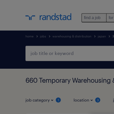
find a job
for
home
jobs
warehousing & distribution
japan
660 Temporary Warehousing
job category
location
1
3