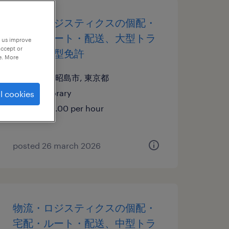
物流・ロジスティクスの個配・
宅配・ルート・配送、大型トラ
p us improve
accept or
ック、大型免許
e. More
東京都昭島市, 東京都
temporary
l cookies
¥2200.00 per hour
posted 26 march 2026
物流・ロジスティクスの個配・
宅配・ルート・配送、中型トラ