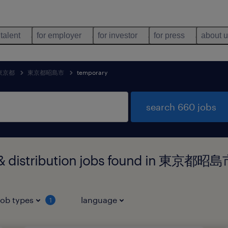
 talent
for employer
for investor
for press
about 
東京都
東京都昭島市
temporary
search 660 jobs
 & distribution jobs found in 東京都
job types
language
1