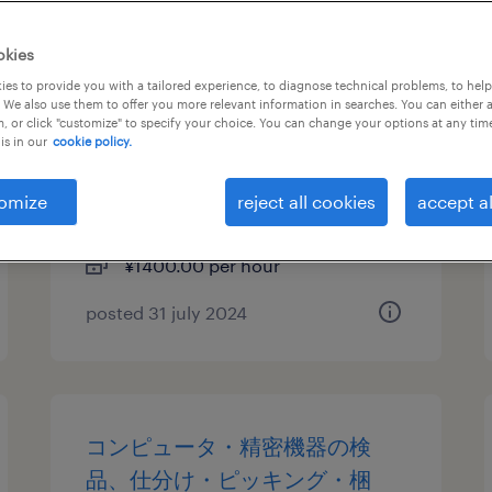
コンピュータ・精密機器の検
okies
品、検査、仕分け・ピッキン
es to provide you with a tailored experience, to diagnose technical problems, to hel
 We also use them to offer you more relevant information in searches. You can either 
グ・梱包、その他（倉庫・軽作
, or click "customize" to specify your choice. You can change your options at any tim
is in our
cookie policy.
業）
東京都昭島市, 東京都
omize
reject all cookies
accept al
temporary
¥1400.00 per hour
posted 31 july 2024
コンピュータ・精密機器の検
品、仕分け・ピッキング・梱