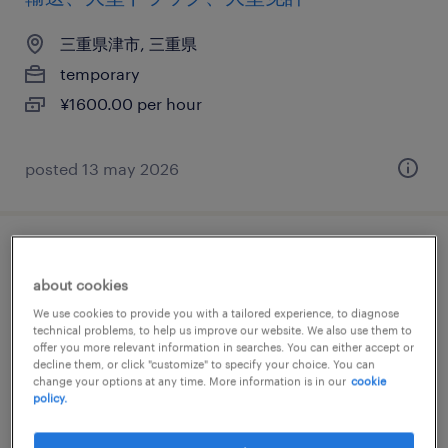
三重県津市, 三重県
temporary
¥1600.00 per hour
posted 13 may 2026
物流・ロジスティクスのセンター間・店舗
about cookies
間・幹線等輸送、中型トラック、中型免
We use cookies to provide you with a tailored experience, to diagnose
許、大型免許
technical problems, to help us improve our website. We also use them to
offer you more relevant information in searches. You can either accept or
decline them, or click "customize" to specify your choice. You can
三重県鈴鹿市, 三重県
change your options at any time. More information is in our
cookie
temporary
policy.
¥1500.00 per hour