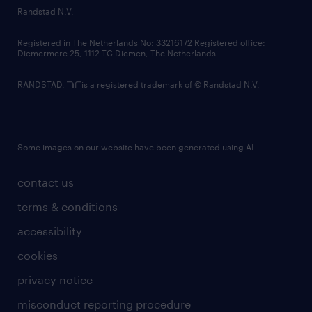
country websites
Randstad N.V.
contact us
Registered in The Netherlands No: 33216172 Registered office:
Diemermere 25, 1112 TC Diemen, The Netherlands.
RANDSTAD,
is a registered trademark of © Randstad N.V.
Some images on our website have been generated using AI.
contact us
terms & conditions
accessibility
cookies
privacy notice
misconduct reporting procedure