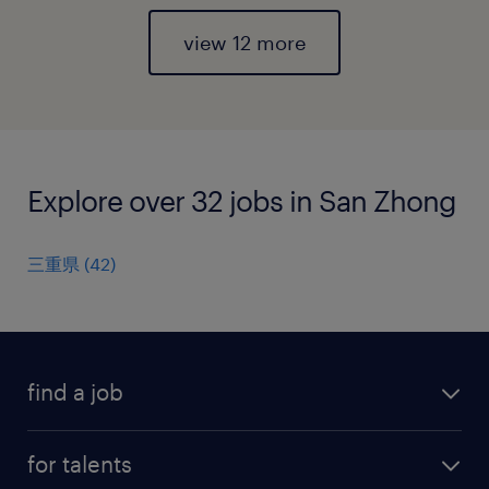
view 12 more
Explore over 32 jobs in San Zhong
三重県
(
42
)
find a job
all jobs
for talents
career advice