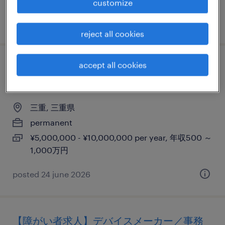
customize
posted 15 may 2026
reject all cookies
accept all cookies
《三重県四日市》次世代デバイス向け樹脂
材料の開発・設計
三重, 三重県
permanent
¥5,000,000 - ¥10,000,000 per year, 年収500 ～
1,000万円
posted 24 june 2026
【障がい者求人】デバイスメーカー／事務