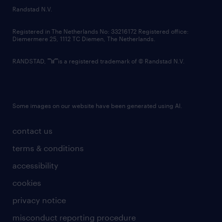
country websites
Randstad N.V.
contact us
Registered in The Netherlands No: 33216172 Registered office:
Diemermere 25, 1112 TC Diemen, The Netherlands.
RANDSTAD,
is a registered trademark of © Randstad N.V.
Some images on our website have been generated using AI.
contact us
terms & conditions
accessibility
cookies
privacy notice
misconduct reporting procedure