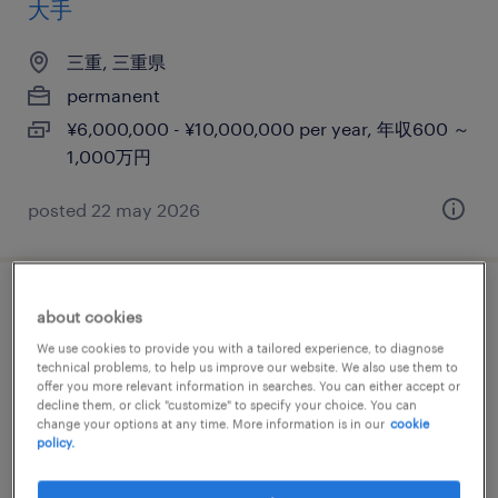
大手
三重, 三重県
permanent
¥6,000,000 - ¥10,000,000 per year, 年収600 ～
1,000万円
posted 22 may 2026
【三重】生産技術・製造（オープンポジシ
about cookies
ョン）
We use cookies to provide you with a tailored experience, to diagnose
technical problems, to help us improve our website. We also use them to
offer you more relevant information in searches. You can either accept or
三重, 三重県
decline them, or click "customize" to specify your choice. You can
change your options at any time. More information is in our
cookie
permanent
policy.
¥6,100,000 - ¥11,200,000 per year, 年収610 ～
1,120万円