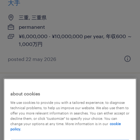
大手
三重, 三重県
permanent
¥6,000,000 - ¥10,000,000 per year, 年収600 ～
1,000万円
posted 22 may 2026
【三重】生産技術・製造（オープンポジシ
about cookies
ョン）
We use cookies to provide you with a tailored experience, to diagnose
technical problems, to help us improve our website. We also use them to
三重, 三重県
offer you more relevant information in searches. You can either accept or
decline them, or click "customize" to specify your choice. You can
permanent
change your options at any time. More information is in our
cookie
policy.
¥6,100,000 - ¥11,200,000 per year, 年収610 ～
1,120万円