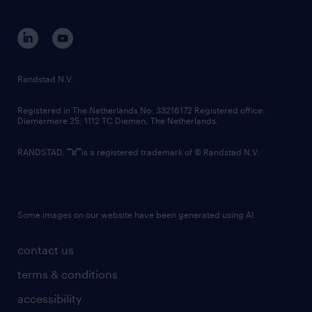
disclaimer
equity, diversity, inclusion and belonging
contact us
corporate governance
randstad innovation fund
country websites
Randstad N.V.
contact us
Registered in The Netherlands No: 33216172 Registered office:
Diemermere 25, 1112 TC Diemen, The Netherlands.
RANDSTAD,
is a registered trademark of © Randstad N.V.
Some images on our website have been generated using AI.
contact us
terms & conditions
accessibility