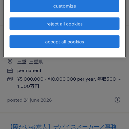
customize
posted 15 may 2026
reject all cookies
《三重県四日市》次世代デバイス向け樹脂
accept all cookies
材料の開発・設計
三重, 三重県
permanent
¥5,000,000 - ¥10,000,000 per year, 年収500 ～
1,000万円
posted 24 june 2026
【障がい者求人】デバイスメーカー／事務