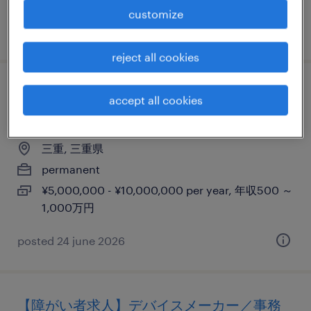
customize
posted 15 may 2026
reject all cookies
《三重県四日市》次世代デバイス向け樹脂
accept all cookies
材料の開発・設計
三重, 三重県
permanent
¥5,000,000 - ¥10,000,000 per year, 年収500 ～
1,000万円
posted 24 june 2026
【障がい者求人】デバイスメーカー／事務