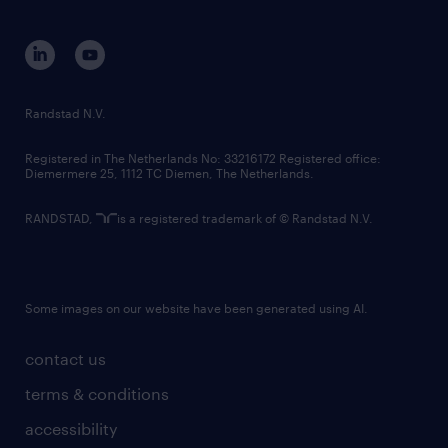
disclaimer
equity, diversity, inclusion and belonging
contact us
corporate governance
randstad innovation fund
country websites
Randstad N.V.
contact us
Registered in The Netherlands No: 33216172 Registered office:
Diemermere 25, 1112 TC Diemen, The Netherlands.
RANDSTAD,
is a registered trademark of © Randstad N.V.
Some images on our website have been generated using AI.
contact us
terms & conditions
accessibility