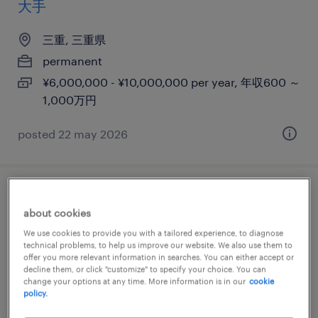
大手
三重, 三重県
permanent
¥6,000,000 - ¥10,000,000 per year, 年収600 ～
1,000万円
posted 22 may 2026
【三重】生産技術・製造（オープンポジシ
about cookies
ョン）
We use cookies to provide you with a tailored experience, to diagnose
technical problems, to help us improve our website. We also use them to
三重, 三重県
offer you more relevant information in searches. You can either accept or
decline them, or click "customize" to specify your choice. You can
permanent
change your options at any time. More information is in our
cookie
policy.
¥6,100,000 - ¥11,200,000 per year, 年収610 ～
1,120万円