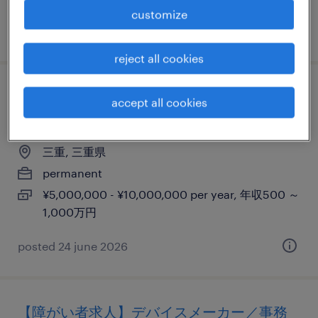
customize
posted 15 may 2026
reject all cookies
《三重県四日市》次世代デバイス向け樹脂
accept all cookies
材料の開発・設計
三重, 三重県
permanent
¥5,000,000 - ¥10,000,000 per year, 年収500 ～
1,000万円
posted 24 june 2026
【障がい者求人】デバイスメーカー／事務