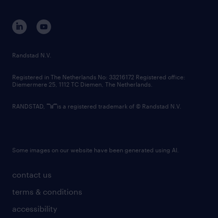
disclaimer
equity, diversity, inclusion and belonging
contact us
corporate governance
randstad innovation fund
country websites
Randstad N.V.
contact us
Registered in The Netherlands No: 33216172 Registered office:
Diemermere 25, 1112 TC Diemen, The Netherlands.
RANDSTAD,
is a registered trademark of © Randstad N.V.
Some images on our website have been generated using AI.
contact us
terms & conditions
accessibility