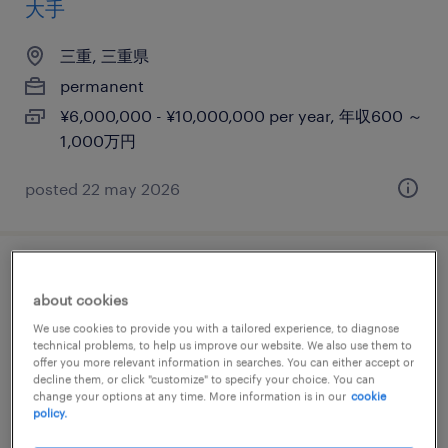
大手
三重, 三重県
permanent
¥6,000,000 - ¥10,000,000 per year, 年収600 ～
1,000万円
posted 22 may 2026
【三重】生産技術・製造（オープンポジシ
about cookies
ョン）
We use cookies to provide you with a tailored experience, to diagnose
technical problems, to help us improve our website. We also use them to
三重, 三重県
offer you more relevant information in searches. You can either accept or
decline them, or click "customize" to specify your choice. You can
permanent
change your options at any time. More information is in our
cookie
policy.
¥6,100,000 - ¥11,200,000 per year, 年収610 ～
1,120万円