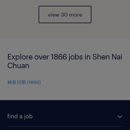
view 30 more
Explore over 1866 jobs in Shen Nai
Chuan
神奈川県
(
1866
)
find a job
all jobs