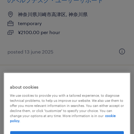
のヘルプデスク・ユーザーサポート
神奈川県川崎市高津区, 神奈川県
temporary
¥2100.00 per hour
posted 13 june 2025
it・web系／メーカー系／流通・サービス系
about cookies
のテレオペ・テレマーケティング・コール
We use cookies to provide you with a tailored experience, to diagnose
センター
technical problems, to help us improve our website. We also use them to
offer you more relevant information in searches. You can either accept or
神奈川県横浜市緑区, 神奈川県
decline them, or click "customize" to specify your choice. You can
change your options at any time. More information is in our
cookie
temporary
policy.
¥1900.00 per hour