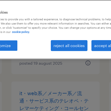
it・web系／メーカー系／流
okies
通・サービス系の翻訳・通訳
es to provide you with a tailored experience, to diagnose technical problems, to hel
 We also use them to offer you more relevant information in searches. You can either 
, or click "customize" to specify your choice. You can change your options at any tim
神奈川県横浜市西区, 神奈川県
is in our
cookie policy.
temporary
¥2000.00 per hour
omize
reject all cookies
accept al
posted 19 august 2025
it・web系／メーカー系／流
通・サービス系のテレオペ・テ
レマーケティング・コールセン