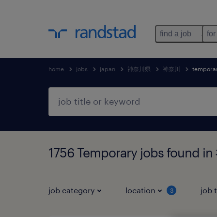
find a job
for
home
jobs
japan
神奈川県
神奈川
tempora
1756 Temporary jobs foun
job category
location
job 
3