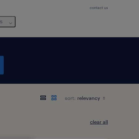
contact us
us
sort:
clear all