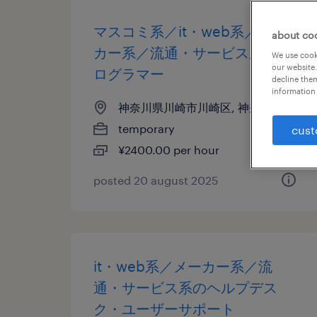
マスコミ系／it・web系／メー
about co
カー系／流通・サービス系のプ
We use cooki
our website.
ログラマー
decline them
information 
神奈川県川崎市川崎区, 神奈川県
temporary
cust
¥2400.00 per hour
posted 20 august 2025
it・web系／メーカー系／流
通・サービス系のヘルプデス
ク・ユーザーサポート