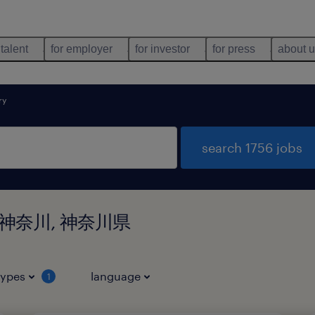
 talent
for employer
for investor
for press
about 
ry
search 1756 jobs
d in 神奈川, 神奈川県
types
language
1