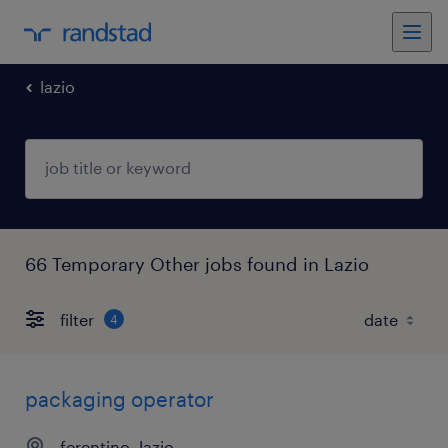
lazio
66 Temporary Other jobs found in Lazio
filter
4
packaging operator
ferentino, lazio