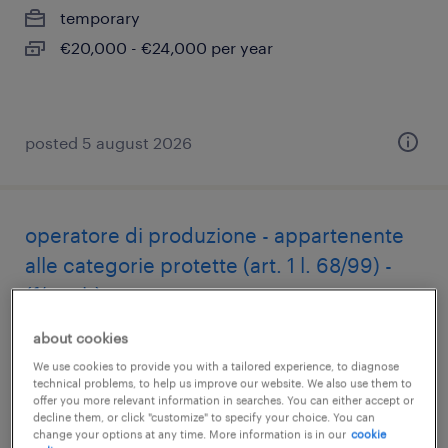
temporary
€20,000 - €24,000 per year
posted 5 august 2026
operatore di produzione - appartenente
alle categorie protette (art. 1 l. 68/99) -
(f/m-nb)
about cookies
ferentino, lazio
We use cookies to provide you with a tailored experience, to diagnose
temporary
technical problems, to help us improve our website. We also use them to
€25,000 - €28,000 per year
offer you more relevant information in searches. You can either accept or
decline them, or click "customize" to specify your choice. You can
change your options at any time. More information is in our
cookie