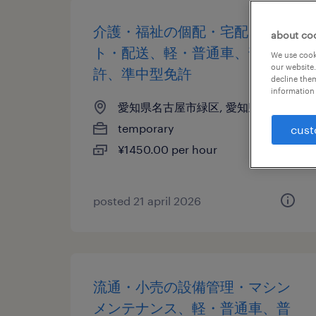
介護・福祉の個配・宅配・ルー
about co
ト・配送、軽・普通車、普通免
We use cooki
our website.
許、準中型免許
decline them
information 
愛知県名古屋市緑区, 愛知県
temporary
cust
¥1450.00 per hour
posted 21 april 2026
流通・小売の設備管理・マシン
メンテナンス、軽・普通車、普