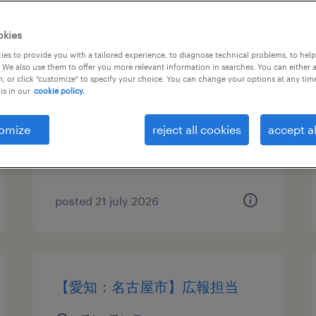
自動車・輸送機器の設備管理・
okies
マシンメンテナンス、検査、生
es to provide you with a tailored experience, to diagnose technical problems, to hel
 We also use them to offer you more relevant information in searches. You can either 
産管理・品質管理
, or click "customize" to specify your choice. You can change your options at any tim
is in our
cookie policy.
愛知県名古屋市緑区, 愛知県
temporary
omize
reject all cookies
accept al
¥2000.00 per hour
posted 21 july 2026
【愛知：名古屋市】広報担当