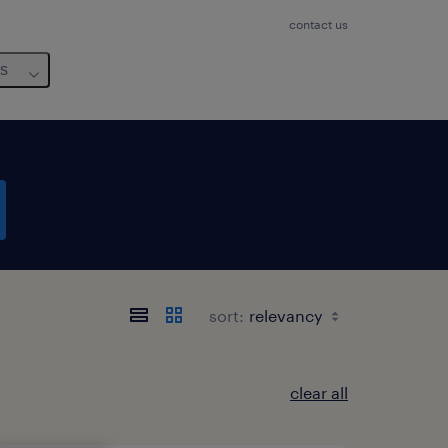
contact us
us
sort:
clear all