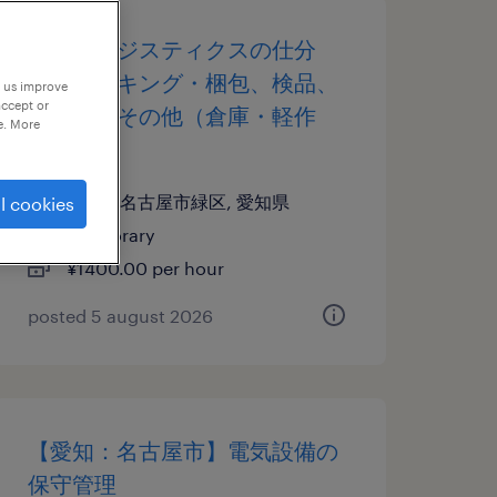
物流・ロジスティクスの仕分
け・ピッキング・梱包、検品、
p us improve
accept or
入出荷、その他（倉庫・軽作
e. More
業）
愛知県名古屋市緑区, 愛知県
l cookies
temporary
¥1400.00 per hour
posted 5 august 2026
【愛知：名古屋市】電気設備の
保守管理