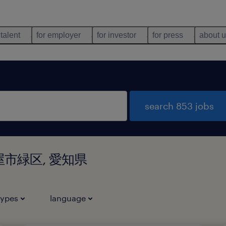
 talent
for employer
for investor
for press
about 
search 853 jobs
名古屋市緑区, 愛知県
types
language