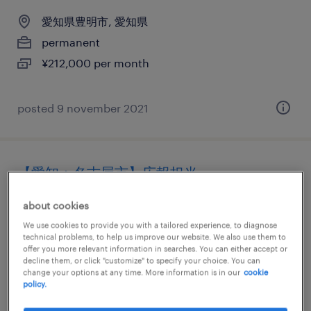
愛知県豊明市, 愛知県
permanent
¥212,000 per month
posted 9 november 2021
【愛知：名古屋市】広報担当
愛知, 愛知県
about cookies
permanent
We use cookies to provide you with a tailored experience, to diagnose
technical problems, to help us improve our website. We also use them to
¥4,000,000 - ¥5,500,000 per year, 年収400 ～
offer you more relevant information in searches. You can either accept or
decline them, or click "customize" to specify your choice. You can
550万円
change your options at any time. More information is in our
cookie
policy.