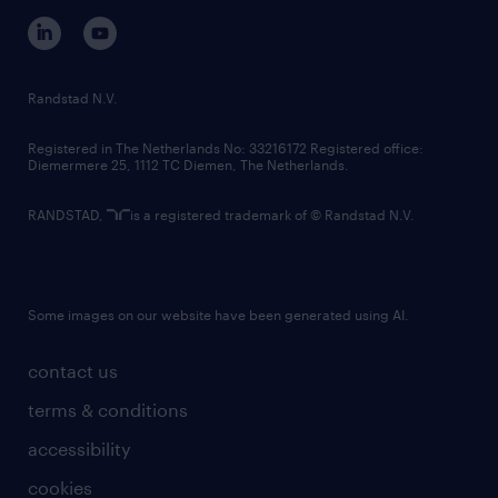
corporate governance
randstad innovation fund
country websites
Randstad N.V.
contact us
Registered in The Netherlands No: 33216172 Registered office:
Diemermere 25, 1112 TC Diemen, The Netherlands.
RANDSTAD,
is a registered trademark of © Randstad N.V.
Some images on our website have been generated using AI.
contact us
terms & conditions
accessibility
cookies