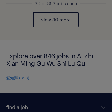
30 of 853 jobs seen
view 30 more
Explore over 846 jobs in Ai Zhi
Xian Ming Gu Wu Shi Lu Qu
愛知県
(
853
)
find a job