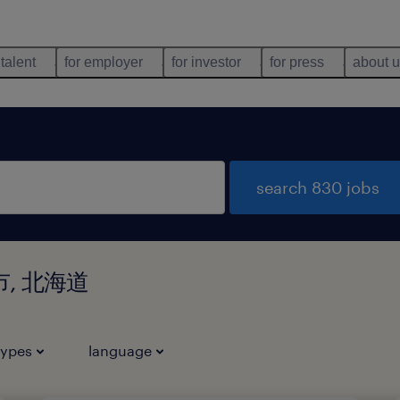
 talent
for employer
for investor
for press
about 
search 830 jobs
張市, 北海道
types
language