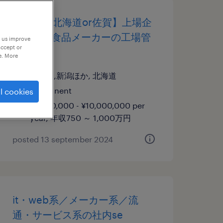
【新潟or北海道or佐賀】上場企
業 / 大手食品メーカーの工場管
p us improve
accept or
理職候補
e. More
北海道,新潟ほか, 北海道
permanent
l cookies
¥7,500,000 - ¥10,000,000 per
year, 年収750 ～ 1,000万円
posted 13 september 2024
it・web系／メーカー系／流
通・サービス系の社内se