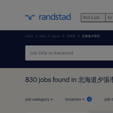
find a job
for
home
jobs
japan
北海道
北海道夕張市
830 jobs found in 北海道夕
job category
location
job 
3