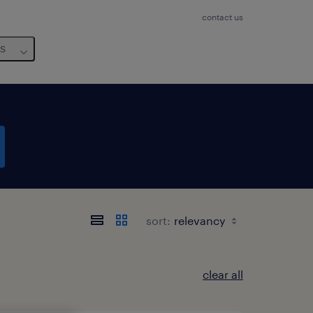
contact us
us
sort:
clear all