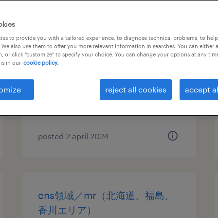
機械・メカトロニクスの組立・
okies
部品加工、生産管理・品質管理
es to provide you with a tailored experience, to diagnose technical problems, to hel
 We also use them to offer you more relevant information in searches. You can either 
, or click "customize" to specify your choice. You can change your options at any tim
北海道夕張市, 北海道
is in our
cookie policy.
permanent
¥263,000 per month
omize
reject all cookies
accept al
posted 2 april 2024
cns領域／mr（北海道、福島、
香川エリア）