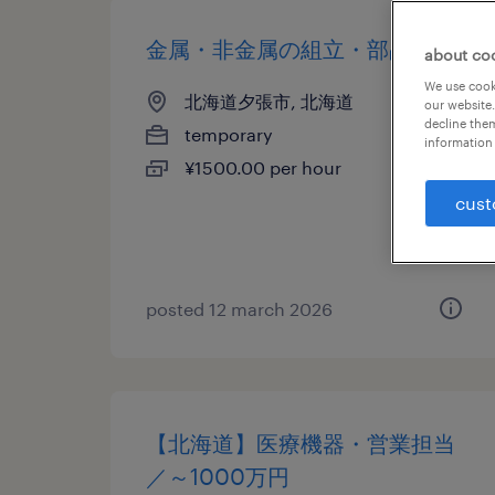
金属・非金属の組立・部品加工
about co
We use cooki
北海道夕張市, 北海道
our website.
decline them
temporary
information 
¥1500.00 per hour
cust
posted 12 march 2026
【北海道】医療機器・営業担当
／～1000万円