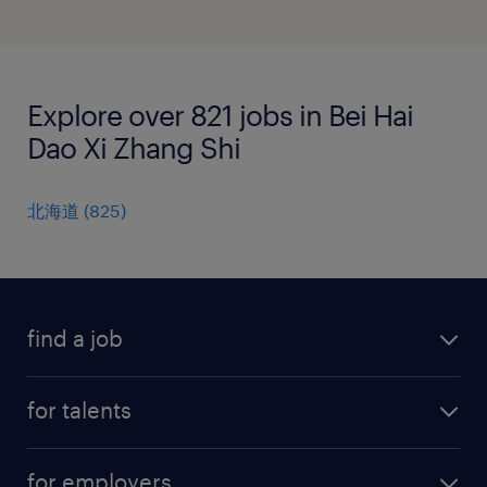
Explore over 821 jobs in Bei Hai
Dao Xi Zhang Shi
北海道
(
825
)
find a job
all jobs
for talents
career advice
operational career
careers at Randstad
for employers