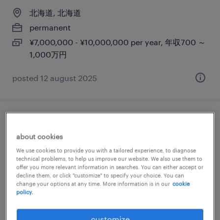
北海道, 北海道
permanent
¥7,000,000 - ¥10,000,000 per year, 年収700 ～
1,000万円
posted 12 august 2025
cns領域／mr（北海道、福島、香川エリ
ア）
about cookies
We use cookies to provide you with a tailored experience, to diagnose
technical problems, to help us improve our website. We also use them to
北海道,福島ほか, 北海道
offer you more relevant information in searches. You can either accept or
permanent
decline them, or click "customize" to specify your choice. You can
change your options at any time. More information is in our
cookie
¥5,000,000 - ¥10,000,000 per year, 年収500 ～
policy.
1,000万円
customize