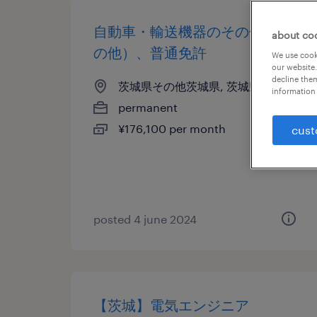
自動車・輸送機器のその他（そ
about co
の他）、普通免許
We use cooki
our website.
decline them
茨城県その他茨城県, 茨城県
information 
permanent
¥176,100 per month
cust
posted 4 june 2024
【茨城】電気エンジニア