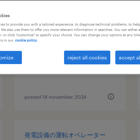
【茨城/下妻】自動車部品メーカ
okies
ー / 生産管理課長
es to provide you with a tailored experience, to diagnose technical problems, to hel
 We also use them to offer you more relevant information in searches. You can either 
, or click "customize" to specify your choice. You can change your options at any tim
茨城, 茨城県
is in our
cookie policy.
permanent
¥5,200,000 - ¥6,500,000 per
omize
reject all cookies
accept al
year, 年収520 ～ 650万円
posted 18 november 2024
発電設備の運転オペレーター