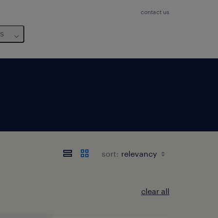
contact us
us
sort:
clear all