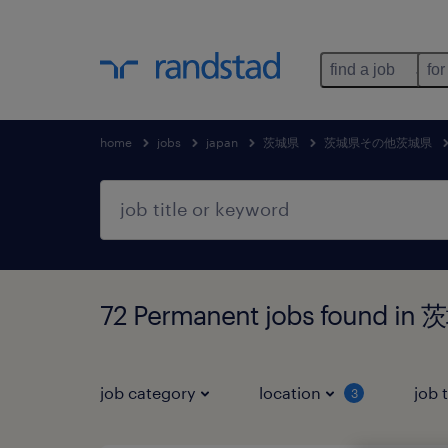
find a job
for
home
jobs
japan
茨城県
茨城県その他茨城県
72 Permanent jobs foun
job category
location
job 
3