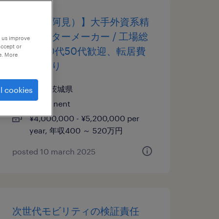
【茨城（阿見）】大手外資系精
密フィルターメーカー / 工場総
p us improve
accept or
務 ※40代50代歓迎、転居費
e. More
用補助あり
茨城, 茨城県
l cookies
permanent
¥4,000,000 - ¥5,200,000 per
year, 年収400 ～ 520万円
posted 10 march 2025
次世代モビリティの検証責任