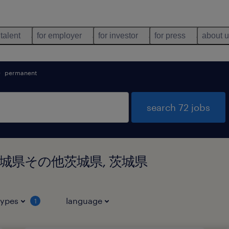
 talent
for employer
for investor
for press
about 
permanent
search 72 jobs
d in 茨城県その他茨城県, 茨城県
types
language
1