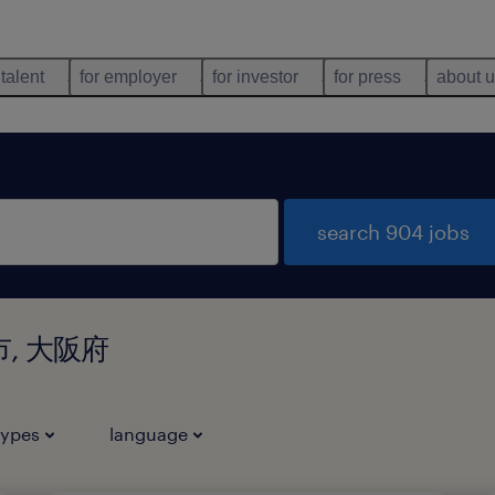
 talent
for employer
for investor
for press
about 
search 904 jobs
塚市, 大阪府
types
language