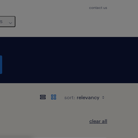
contact us
us
sort:
clear all