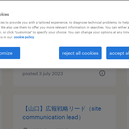
業務改善・事業再構築 コンサル
okies
タント-大阪オフィス
es to provide you with a tailored experience, to diagnose technical problems, to hel
 We also use them to offer you more relevant information in searches. You can either 
, or click "customize" to specify your choice. You can change your options at any tim
大阪, 大阪府
is in our
cookie policy.
permanent
¥8,000,000 - ¥14,000,000 per
omize
reject all cookies
accept al
year, 年収800 ～ 1,400万円
posted 3 july 2023
【山口】広報戦略リード（site
communication lead）