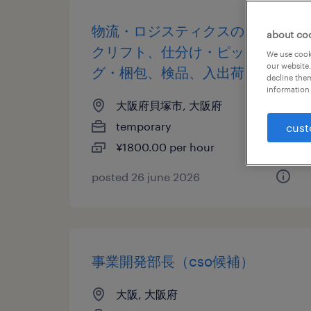
物流・ロジスティクスのフォー
about co
クリフト、仕分け・ピッキン
We use cooki
our website.
グ・梱包、検品、入出荷
decline them
information 
大阪府貝塚市, 大阪府
temporary
cust
¥1800.00 per hour
posted 26 june 2026
事業開発部長（cso候補）
大阪, 大阪府