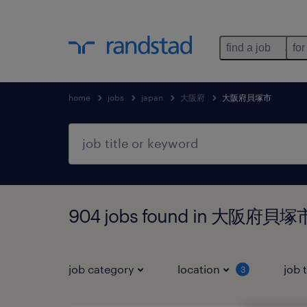
find a job
for
home
jobs
japan
大阪府
大阪府貝塚市
904 jobs found in 大阪府貝
job category
location
job 
3