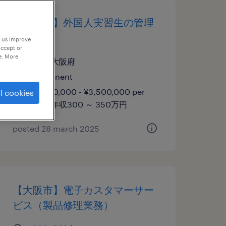
【大阪市】外国人実習生の管理
業務
p us improve
accept or
e. More
大阪, 大阪府
permanent
¥3,000,000 - ¥3,500,000 per
l cookies
year, 年収300 ～ 350万円
posted 28 march 2025
【大阪市】電子カスタマーサー
ビス（製品修理業務）