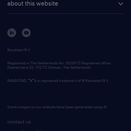
randstad digital
about this website
sustainability
tech suite
disclaimer
equity, diversity, inclusion and belonging
contact us
corporate governance
randstad innovation fund
country websites
Randstad N.V.
contact us
Registered in The Netherlands No: 33216172 Registered office:
Diemermere 25, 1112 TC Diemen, The Netherlands.
RANDSTAD,
is a registered trademark of © Randstad N.V.
Some images on our website have been generated using AI.
contact us