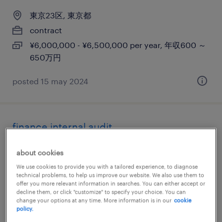
東京23区, 東京都
contract
¥6,000,000 - ¥6,500,000 per year, 年収600 ～
650万円
posted 15 may 2024
finance internal audit
東京23区, 東京都
about cookies
permanent
We use cookies to provide you with a tailored experience, to diagnose
technical problems, to help us improve our website. We also use them to
¥7,000,000 - ¥12,500,000 per year, 年収700 ～
offer you more relevant information in searches. You can either accept or
1,250万円
decline them, or click "customize" to specify your choice. You can
change your options at any time. More information is in our
cookie
policy.