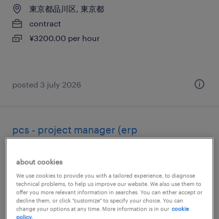
東京都品川区, 東京都
contract
¥3200.00 per hour
posted 3 july 2026
pcs - project manager (erp
implementation for oracle) - dispatch
about cookies
東京23区, 東京都
We use cookies to provide you with a tailored experience, to diagnose
contract
technical problems, to help us improve our website. We also use them to
offer you more relevant information in searches. You can either accept or
¥6,000,000 - ¥6,500,000 per year, 年収600 ～
decline them, or click "customize" to specify your choice. You can
650万円
change your options at any time. More information is in our
cookie
policy.