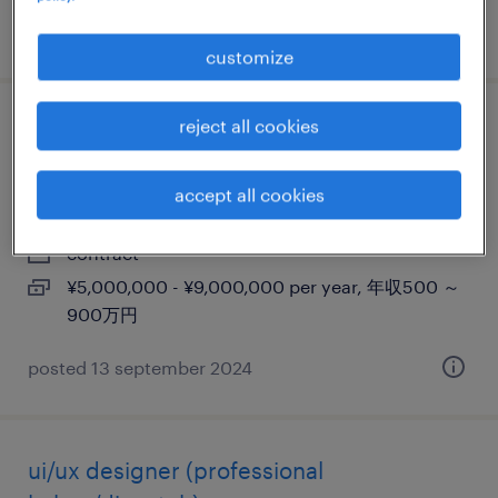
posted 15 may 2024
customize
reject all cookies
it project manager (professional
haken/dispatch)
accept all cookies
東京23区, 東京都
contract
¥5,000,000 - ¥9,000,000 per year, 年収500 ～
900万円
posted 13 september 2024
ui/ux designer (professional