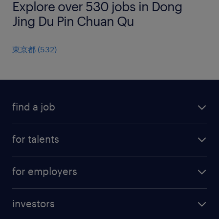
Explore over 530 jobs in Dong
Jing Du Pin Chuan Qu
東京都
(
532
)
find a job
all jobs
for talents
career advice
operational career
careers at Randstad
for employers
professional career
staffing solutions
digital career
investors
inhouse solutions
contact us