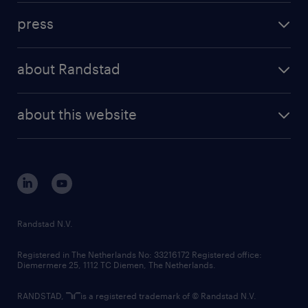
investment case
workforce insights
press
results and reports
randstad operational
press releases
randstad share
randstad professional
about Randstad
news and events
investor contacts
randstad enterprise
company profile
future of work
randstad digital
about this website
sustainability
tech suite
disclaimer
equity, diversity, inclusion and belonging
contact us
corporate governance
randstad innovation fund
country websites
Randstad N.V.
contact us
Registered in The Netherlands No: 33216172 Registered office:
Diemermere 25, 1112 TC Diemen, The Netherlands.
RANDSTAD,
is a registered trademark of © Randstad N.V.