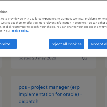
商社系／流通・サービス系の営
okies
業事務
es to provide you with a tailored experience, to diagnose technical problems, to hel
 We also use them to offer you more relevant information in searches. You can either 
, or click "customize" to specify your choice. You can change your options at any tim
東京都品川区, 東京都
is in our
cookie policy.
contract
¥220,000 per month
omize
reject all cookies
accept al
posted 20 may 2026
pcs - project manager (erp
implementation for oracle) -
dispatch