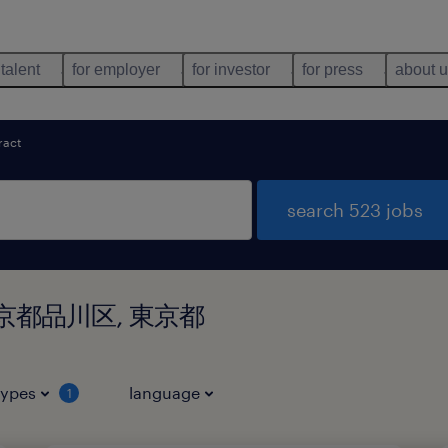
 talent
for employer
for investor
for press
about 
ract
search 523 jobs
 in 東京都品川区, 東京都
types
language
1