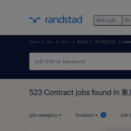
find a job
for
home
jobs
japan
東京都
東京都品川区
cont
523 Contract jobs found
job category
location
job 
3