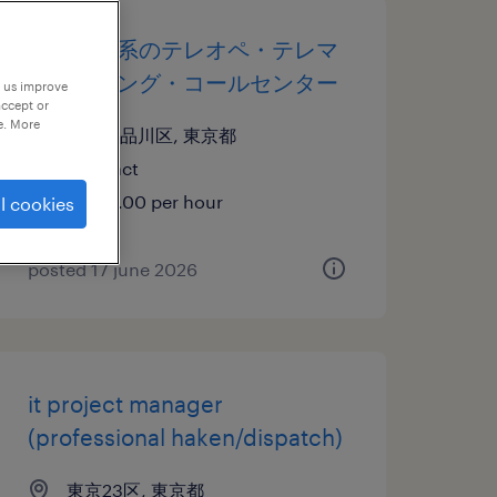
メーカー系のテレオペ・テレマ
ーケティング・コールセンター
p us improve
accept or
e. More
東京都品川区, 東京都
contract
¥1580.00 per hour
l cookies
posted 17 june 2026
it project manager
(professional haken/dispatch)
東京23区, 東京都