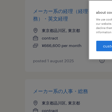
メーカー系の経理（経理事
about co
務）・英文経理
We use cooki
our website.
decline them
東京都品川区, 東京都
information 
contract
¥666,600 per month
cust
posted 1 august 2025
メーカー系の人事・総務
東京都品川区, 東京都
contract