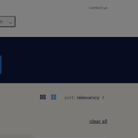
contact us
us
sort:
clear all