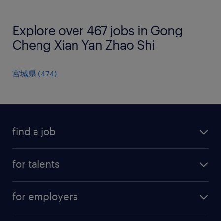
Explore over 467 jobs in Gong
Cheng Xian Yan Zhao Shi
宮城県
(
474
)
find a job
all jobs
for talents
career advice
operational career
careers at Randstad
for employers
professional career
staffing solutions