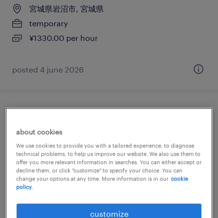
宮城県岩沼市, 宮城県
temporary
¥1330.00 per hour
posted 4 june 2026
受付
about cookies
宮城県岩沼市, 宮城県
We use cookies to provide you with a tailored experience, to diagnose
temporary
technical problems, to help us improve our website. We also use them to
offer you more relevant information in searches. You can either accept or
¥1200.00 per hour
decline them, or click "customize" to specify your choice. You can
change your options at any time. More information is in our
cookie
policy.
posted 23 july 2026
customize