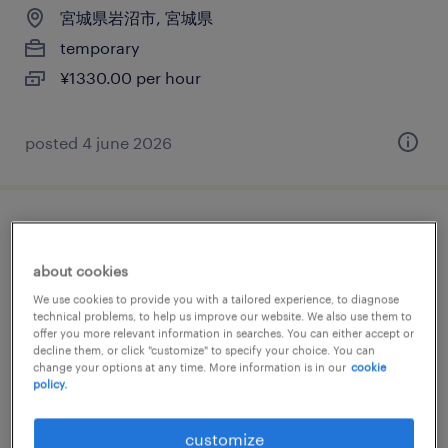
宮城県岩沼市, 宮城県
temporary
¥1330.00 per hour
posted 4 june 2026
受付
about cookies
宮城県岩沼市, 宮城県
We use cookies to provide you with a tailored experience, to diagnose
temporary
technical problems, to help us improve our website. We also use them to
offer you more relevant information in searches. You can either accept or
¥1200.00 per hour
decline them, or click "customize" to specify your choice. You can
change your options at any time. More information is in our
cookie
policy.
posted 23 july 2026
customize