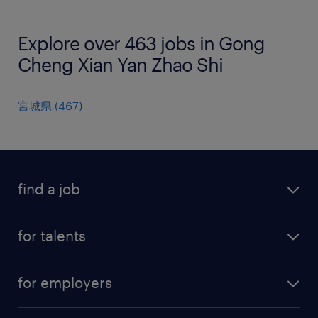
Explore over 463 jobs in Gong
Cheng Xian Yan Zhao Shi
宮城県
(
467
)
find a job
all jobs
for talents
career advice
operational career
careers at Randstad
for employers
professional career
staffing solutions