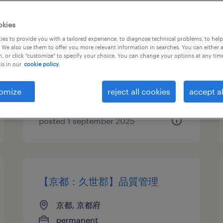
【京都市】経理部長
okies
es to provide you with a tailored experience, to diagnose technical problems, to hel
京都, 京都府
 We also use them to offer you more relevant information in searches. You can either 
, or click "customize" to specify your choice. You can change your options at any tim
permanent
is in our
cookie policy.
¥9,000,000 - ¥20,000,000 per
year, 年収900 ～ 2,000万円
omize
reject all cookies
accept al
posted 1 september 2025
【京都：久世郡】品質管理
京都, 京都府
permanent