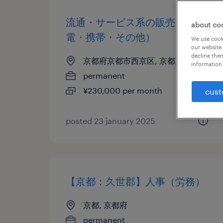
流通・サービス系の販売（家
about co
電・携帯・その他）
We use cooki
our website.
decline them
京都府京都市西京区, 京都府
information 
permanent
¥230,000 per month
cust
posted 23 january 2025
【京都：久世郡】人事（労務）
京都, 京都府
permanent