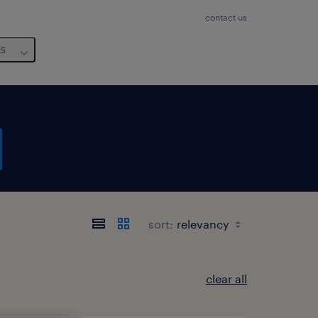
contact us
us
sort:
clear all