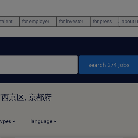
 talent
for employer
for investor
for press
about 
search 274 jobs
京都市西京区, 京都府
types
language