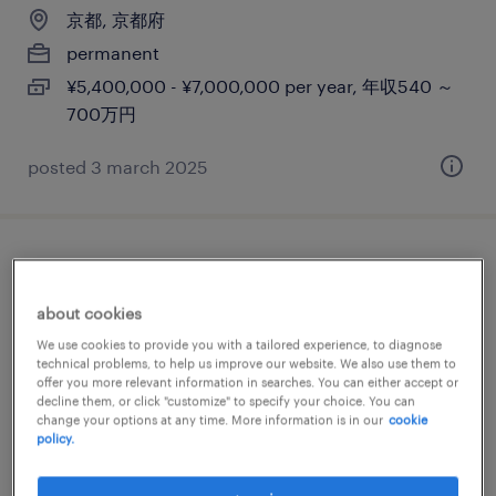
京都, 京都府
permanent
¥5,400,000 - ¥7,000,000 per year, 年収540 ～
700万円
posted 3 march 2025
【京都】総務業務全般
about cookies
京都, 京都府
We use cookies to provide you with a tailored experience, to diagnose
permanent
technical problems, to help us improve our website. We also use them to
offer you more relevant information in searches. You can either accept or
¥5,300,000 - ¥8,600,000 per year, 年収530 ～
decline them, or click "customize" to specify your choice. You can
860万円
change your options at any time. More information is in our
cookie
policy.
posted 20 may 2025