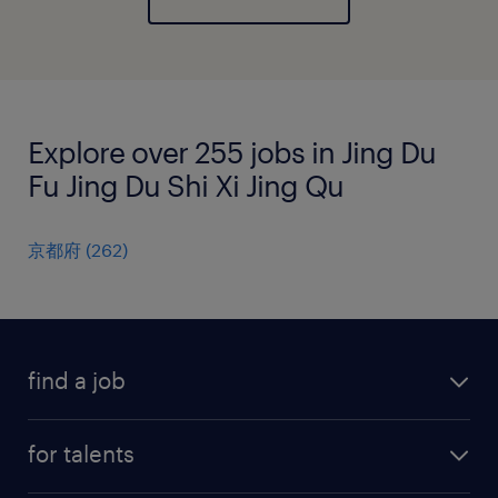
Explore over 255 jobs in Jing Du
Fu Jing Du Shi Xi Jing Qu
京都府
(
262
)
find a job
all jobs
for talents
career advice