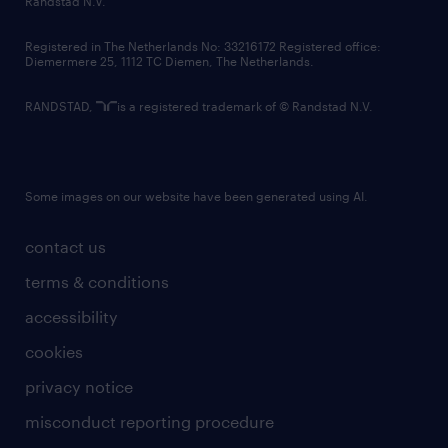
Randstad N.V.
contact us
Registered in The Netherlands No: 33216172 Registered office:
Diemermere 25, 1112 TC Diemen, The Netherlands.
RANDSTAD,
is a registered trademark of © Randstad N.V.
Some images on our website have been generated using AI.
contact us
terms & conditions
accessibility
cookies
privacy notice
misconduct reporting procedure