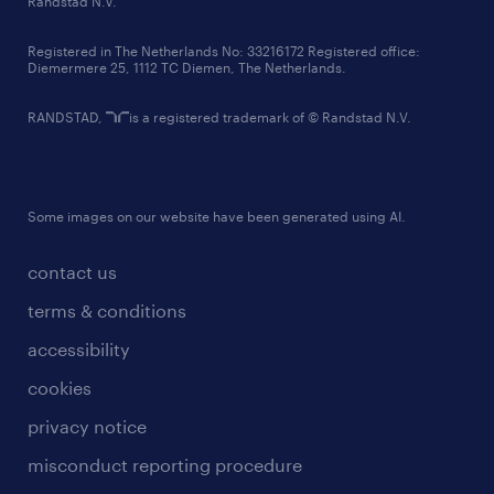
Randstad N.V.
contact us
Registered in The Netherlands No: 33216172 Registered office:
Diemermere 25, 1112 TC Diemen, The Netherlands.
RANDSTAD,
is a registered trademark of © Randstad N.V.
Some images on our website have been generated using AI.
contact us
terms & conditions
accessibility
cookies
privacy notice
misconduct reporting procedure