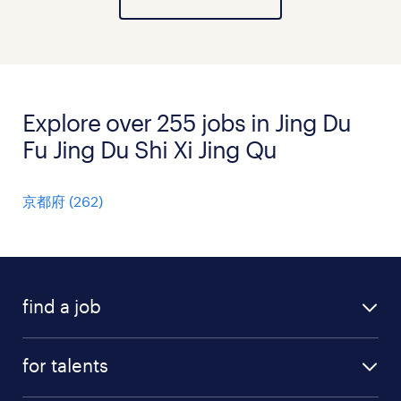
Explore over 255 jobs in Jing Du
Fu Jing Du Shi Xi Jing Qu
京都府
(
262
)
find a job
all jobs
for talents
career advice