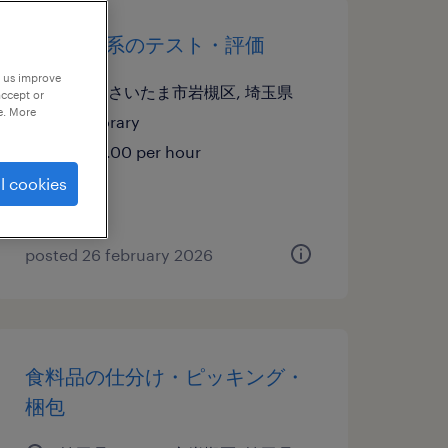
メーカー系のテスト・評価
p us improve
埼玉県さいたま市岩槻区, 埼玉県
accept or
e. More
temporary
¥1850.00 per hour
l cookies
posted 26 february 2026
食料品の仕分け・ピッキング・
梱包