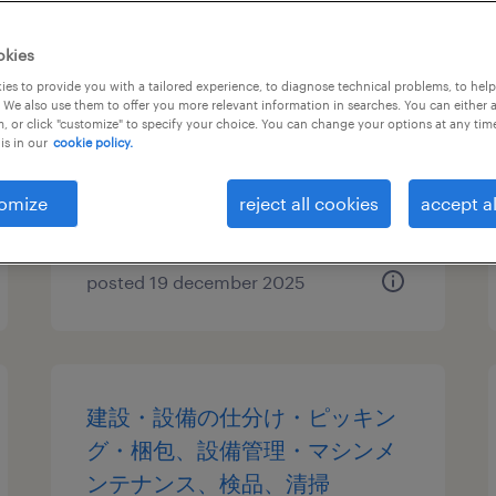
物流・ロジスティクスの個配・
okies
宅配・ルート・配送、中型トラ
es to provide you with a tailored experience, to diagnose technical problems, to hel
 We also use them to offer you more relevant information in searches. You can either 
ック、中型免許、大型免許
, or click "customize" to specify your choice. You can change your options at any tim
is in our
cookie policy.
埼玉県さいたま市岩槻区, 埼玉県
temporary
omize
reject all cookies
accept al
¥1840.00 per hour
posted 19 december 2025
建設・設備の仕分け・ピッキン
グ・梱包、設備管理・マシンメ
ンテナンス、検品、清掃