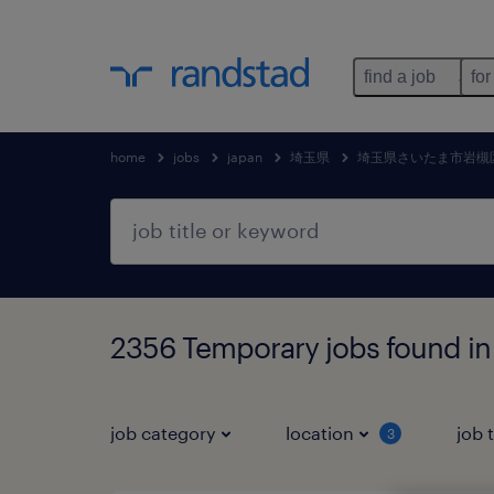
find a job
for
home
jobs
japan
埼玉県
埼玉県さいたま市岩槻
2356 Temporary jobs f
job category
location
job 
3