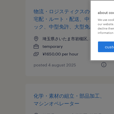
物流・ロジスティクスの個配・
about co
宅配・ルート・配送、中型トラ
We use cooki
our website.
ック、中型免許、大型免許
decline them
information 
埼玉県さいたま市岩槻区, 埼玉県
temporary
cust
¥1650.00 per hour
posted 4 august 2025
化学・素材の組立・部品加工、
マシンオペレーター