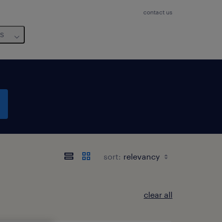
contact us
us
sort:
clear all