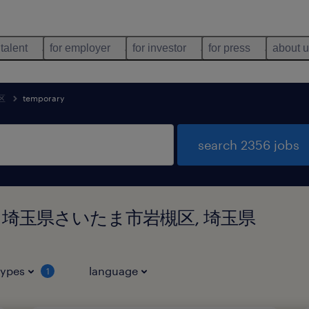
 talent
for employer
for investor
for press
about 
区
temporary
search 2356 jobs
ound in 埼玉県さいたま市岩槻区, 埼玉県
types
language
1