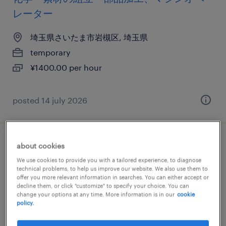
レーター
埼玉県さいたま市岩槻区, 埼玉県
temporary
¥1400.00 per hour
posted 14 july 2026
建設・設備の仕分け・ピッキング・梱包、
about cookies
設備管理・マシンメンテナンス、検品、清
We use cookies to provide you with a tailored experience, to diagnose
technical problems, to help us improve our website. We also use them to
掃
offer you more relevant information in searches. You can either accept or
decline them, or click "customize" to specify your choice. You can
change your options at any time. More information is in our
cookie
埼玉県さいたま市岩槻区, 埼玉県
policy.
temporary