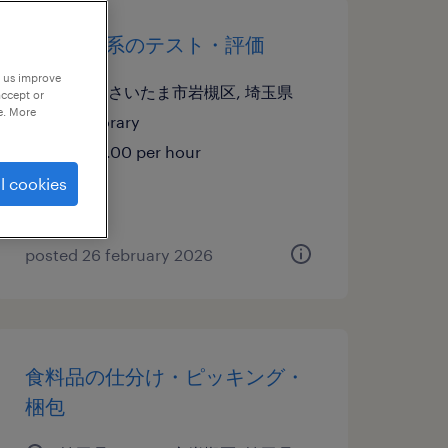
メーカー系のテスト・評価
p us improve
埼玉県さいたま市岩槻区, 埼玉県
accept or
e. More
temporary
¥1850.00 per hour
l cookies
posted 26 february 2026
食料品の仕分け・ピッキング・
梱包