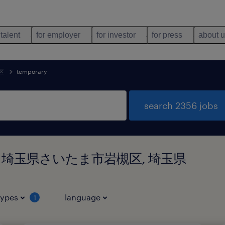
 talent
for employer
for investor
for press
about 
区
temporary
search 2356 jobs
ound in 埼玉県さいたま市岩槻区, 埼玉県
types
language
1