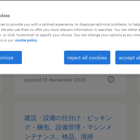
物流・ロジスティクスの個配・
okies
宅配・ルート・配送、中型トラ
es to provide you with a tailored experience, to diagnose technical problems, to hel
 We also use them to offer you more relevant information in searches. You can either 
ック、中型免許、大型免許
, or click "customize" to specify your choice. You can change your options at any tim
is in our
cookie policy.
埼玉県さいたま市岩槻区, 埼玉県
temporary
omize
reject all cookies
accept al
¥1840.00 per hour
posted 19 december 2025
建設・設備の仕分け・ピッキン
グ・梱包、設備管理・マシンメ
ンテナンス、検品、清掃