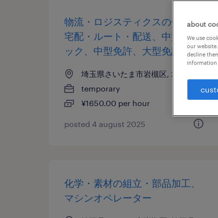
物流・ロジスティクスの個配・
about co
宅配・ルート・配送、中型トラ
We use cooki
our website.
ック、中型免許、大型免許
decline them
information 
埼玉県さいたま市岩槻区, 埼玉県
temporary
cust
¥1650.00 per hour
posted 4 august 2025
化学・素材の組立・部品加工、
マシンオペレーター