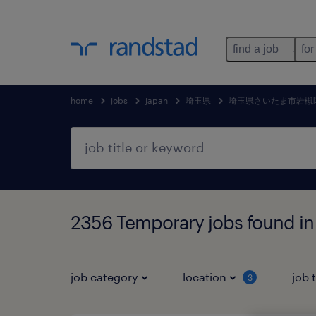
find a job
for
home
jobs
japan
埼玉県
埼玉県さいたま市岩槻
2356 Temporary jobs f
job category
location
job 
3