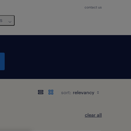
contact us
us
sort:
clear all