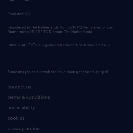
randstad innovation fund
country websites
Randstad N.V.
contact us
Registered in The Netherlands No: 33216172 Registered office:
Diemermere 25, 1112 TC Diemen, The Netherlands.
RANDSTAD,
is a registered trademark of © Randstad N.V.
Some images on our website have been generated using AI.
contact us
terms & conditions
accessibility
cookies
privacy notice