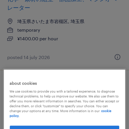
レーター
埼玉県さいたま市岩槻区, 埼玉県
temporary
¥1400.00 per hour
posted 14 july 2026
建設・設備の仕分け・ピッキング・梱包、
about cookies
設備管理・マシンメンテナンス、検品、清
We use cookies to provide you with a tailored experience, to diagnose
technical problems, to help us improve our website. We also use them to
掃
offer you more relevant information in searches. You can either accept or
decline them, or click "customize" to specify your choice. You can
change your options at any time. More information is in our
cookie
埼玉県さいたま市岩槻区, 埼玉県
policy.
temporary