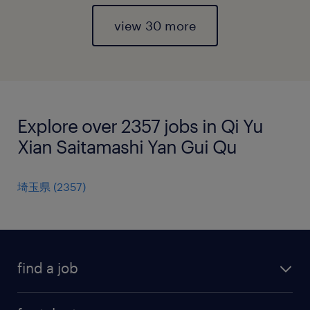
view 30 more
Explore over 2357 jobs in Qi Yu
Xian Saitamashi Yan Gui Qu
埼玉県
(
2357
)
find a job
all jobs