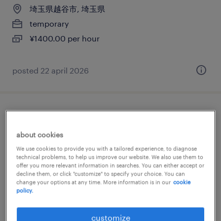
埼玉県越谷市, 埼玉県
temporary
¥1400.00 per hour
posted 22 april 2026
コンピュータ・精密機器の仕分け・ピッキ
ング・梱包、検品
about cookies
We use cookies to provide you with a tailored experience, to diagnose
埼玉県越谷市, 埼玉県
technical problems, to help us improve our website. We also use them to
offer you more relevant information in searches. You can either accept or
temp to perm
decline them, or click "customize" to specify your choice. You can
change your options at any time. More information is in our
cookie
¥1400.00 per hour
policy.
posted 20 february 2026
customize