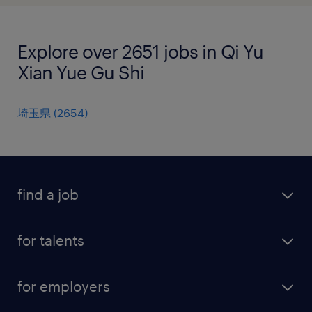
Explore over 2651 jobs in Qi Yu
Xian Yue Gu Shi
埼玉県
(
2654
)
find a job
all jobs
for talents
career advice
operational career
careers at Randstad
for employers
professional career