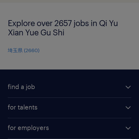
Explore over 2657 jobs in Qi Yu
Xian Yue Gu Shi
埼玉県
(
2660
)
find a job
all jobs
for talents
career advice
operational career
careers at Randstad
for employers
professional career