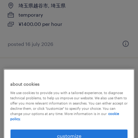
埼玉県越谷市, 埼玉県
temporary
¥1400.00 per hour
posted 16 july 2026
コンピュータ・精密機器の仕分け・ピッキ
ング・梱包、検品
about cookies
We use cookies to provide you with a tailored experience, to diagnose
埼玉県越谷市, 埼玉県
technical problems, to help us improve our website. We also use them to
offer you more relevant information in searches. You can either accept or
temp to perm
decline them, or click "customize" to specify your choice. You can
change your options at any time. More information is in our
cookie
¥1400.00 per hour
policy.
posted 20 february 2026
customize