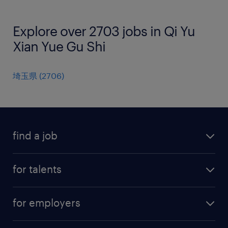
Explore over 2703 jobs in Qi Yu
Xian Yue Gu Shi
埼玉県
(
2706
)
find a job
all jobs
for talents
career advice
operational career
careers at Randstad
for employers
professional career
staffing solutions