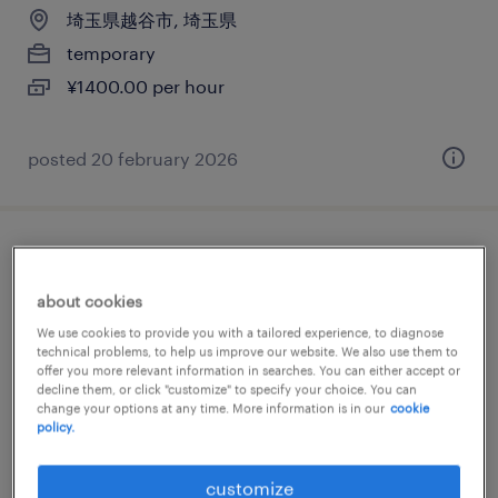
埼玉県越谷市, 埼玉県
temporary
¥1400.00 per hour
posted 20 february 2026
商社・卸の仕分け・ピッキング・梱包、検
品
about cookies
We use cookies to provide you with a tailored experience, to diagnose
埼玉県越谷市, 埼玉県
technical problems, to help us improve our website. We also use them to
offer you more relevant information in searches. You can either accept or
temporary
decline them, or click "customize" to specify your choice. You can
change your options at any time. More information is in our
cookie
¥1400.00 per hour
policy.
posted 24 february 2026
customize