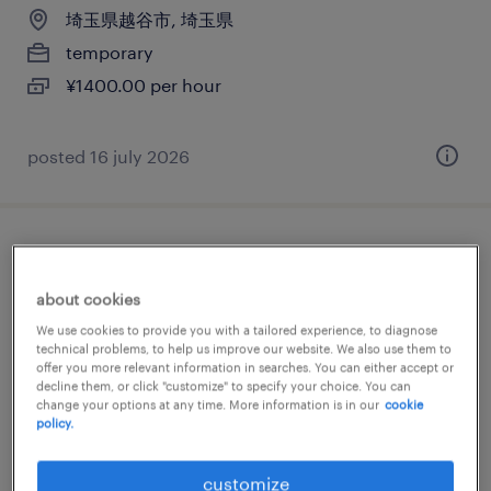
埼玉県越谷市, 埼玉県
temporary
¥1400.00 per hour
posted 16 july 2026
コンピュータ・精密機器の仕分け・ピッキ
ング・梱包、検品
about cookies
We use cookies to provide you with a tailored experience, to diagnose
埼玉県越谷市, 埼玉県
technical problems, to help us improve our website. We also use them to
offer you more relevant information in searches. You can either accept or
temp to perm
decline them, or click "customize" to specify your choice. You can
change your options at any time. More information is in our
cookie
¥1400.00 per hour
policy.
posted 20 february 2026
customize