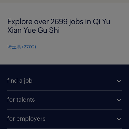
Explore over 2699 jobs in Qi Yu
Xian Yue Gu Shi
埼玉県
(
2702
)
find a job
all jobs
for talents
career advice
operational career
careers at Randstad
for employers
professional career