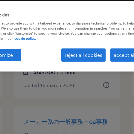
物流・ロジスティクスの仕分
okies
け・ピッキング・梱包、検品、
es to provide you with a tailored experience, to diagnose technical problems, to hel
 We also use them to offer you more relevant information in searches. You can either 
入出荷、その他（倉庫・軽作
, or click "customize" to specify your choice. You can change your options at any tim
is in our
cookie policy.
業）
千葉県八千代市, 千葉県
omize
reject all cookies
accept al
temporary
¥1450.00 per hour
posted 16 march 2026
メーカー系の一般事務・oa事務