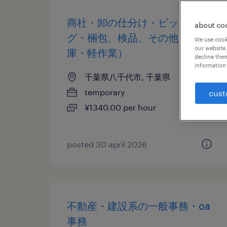
商社・卸の仕分け・ピッキン
about co
グ・梱包、検品、その他（倉
We use cooki
our website.
庫・軽作業）
decline them
information 
千葉県八千代市, 千葉県
temporary
cust
¥1340.00 per hour
posted 30 april 2026
不動産・建設系の一般事務・oa
事務