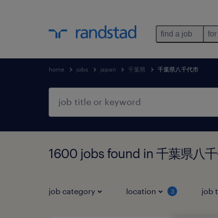
find a job
for
home
jobs
japan
千葉県
千葉県八千代市
1600 jobs found in 千葉県
job category
location
job 
3