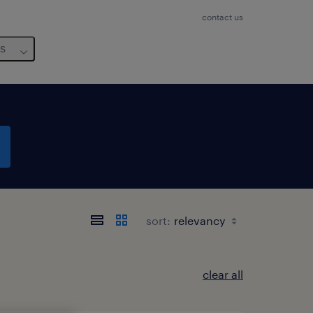
contact us
us
sort:
clear all