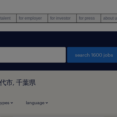
 talent
for employer
for investor
for press
about 
search 1600 jobs
八千代市, 千葉県
types
language