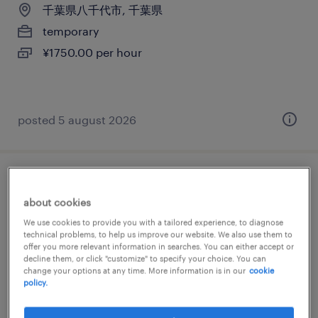
千葉県八千代市, 千葉県
temporary
¥1750.00 per hour
posted 5 august 2026
メーカー系の一般事務・oa事務
about cookies
千葉県八千代市, 千葉県
We use cookies to provide you with a tailored experience, to diagnose
technical problems, to help us improve our website. We also use them to
temporary
offer you more relevant information in searches. You can either accept or
decline them, or click "customize" to specify your choice. You can
¥1700.00 per hour
change your options at any time. More information is in our
cookie
policy.