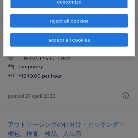
customize
posted 18 june 2026
reject all cookies
商社・卸の仕分け・ピッキング・梱包、検
accept all cookies
品、その他（倉庫・軽作業）
千葉県八千代市, 千葉県
temporary
¥1340.00 per hour
posted 27 april 2026
アウトソーシングの仕分け・ピッキング・
梱包、検査、検品、入出荷