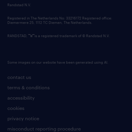
country websites
Randstad N.V.
contact us
Registered in The Netherlands No: 33216172 Registered office:
Diemermere 25, 1112 TC Diemen, The Netherlands.
RANDSTAD,
is a registered trademark of © Randstad N.V.
Some images on our website have been generated using AI.
contact us
terms & conditions
accessibility
cookies
privacy notice
misconduct reporting procedure