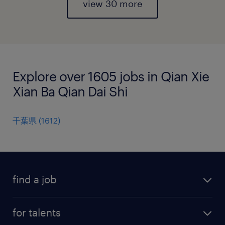
view 30 more
Explore over 1605 jobs in Qian Xie
Xian Ba Qian Dai Shi
千葉県
(
1612
)
find a job
all jobs
for talents
career advice