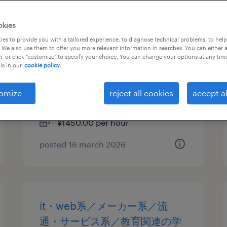
物流・ロジスティクスの仕分
okies
け・ピッキング・梱包、検品、
es to provide you with a tailored experience, to diagnose technical problems, to hel
 We also use them to offer you more relevant information in searches. You can either 
入出荷、その他（倉庫・軽作
, or click "customize" to specify your choice. You can change your options at any tim
is in our
cookie policy.
業）
千葉県八千代市, 千葉県
omize
reject all cookies
accept al
temporary
¥1450.00 per hour
posted 16 march 2026
it・web系／メーカー系／流
通・サービス系／教育関連の学