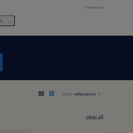
contact us
us
sort:
clear all