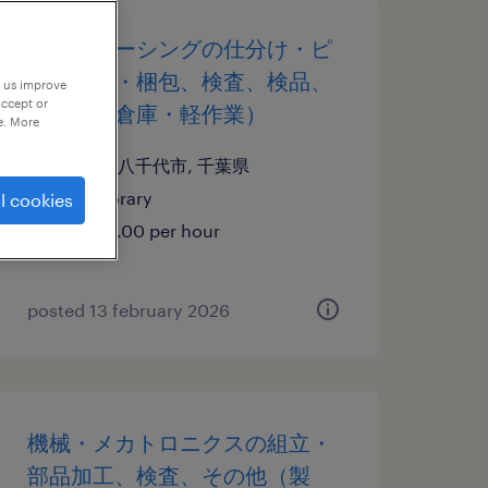
アウトソーシングの仕分け・ピ
ッキング・梱包、検査、検品、
p us improve
accept or
その他（倉庫・軽作業）
e. More
千葉県八千代市, 千葉県
temporary
l cookies
¥1500.00 per hour
posted 13 february 2026
機械・メカトロニクスの組立・
部品加工、検査、その他（製