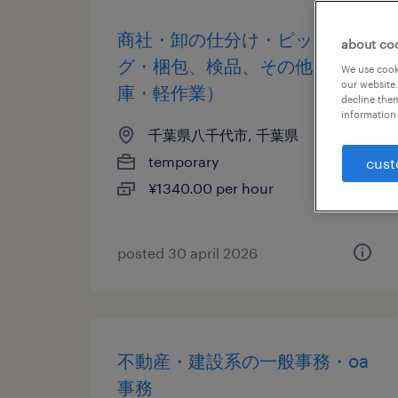
商社・卸の仕分け・ピッキン
about co
グ・梱包、検品、その他（倉
We use cooki
our website.
庫・軽作業）
decline them
information 
千葉県八千代市, 千葉県
temporary
cust
¥1340.00 per hour
posted 30 april 2026
不動産・建設系の一般事務・oa
事務