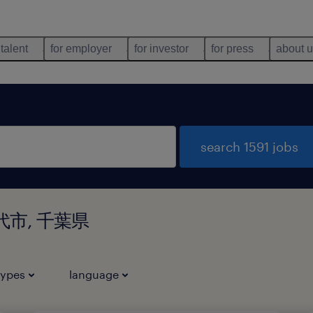
 talent
for employer
for investor
for press
about 
search 1591 jobs
八千代市, 千葉県
types
language