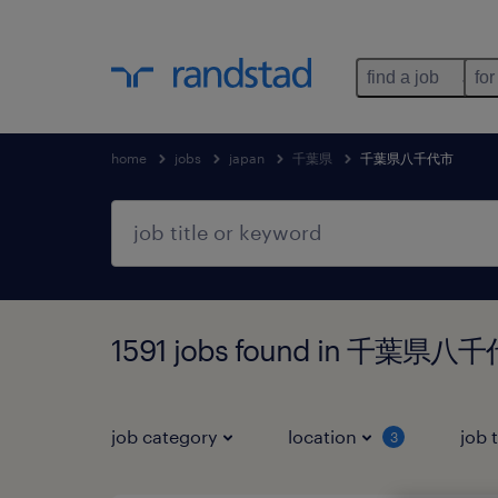
find a job
for
home
jobs
japan
千葉県
千葉県八千代市
1591 jobs found in 千葉県
job category
location
job 
3