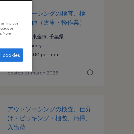
アウトソーシングの検査、検
品、その他（倉庫・軽作業）
p us improve
accept or
e. More
千葉県東金市, 千葉県
temporary
¥1336.00 per hour
l cookies
posted 31 march 2026
アウトソーシングの検査、仕分
け・ピッキング・梱包、清掃、
入出荷