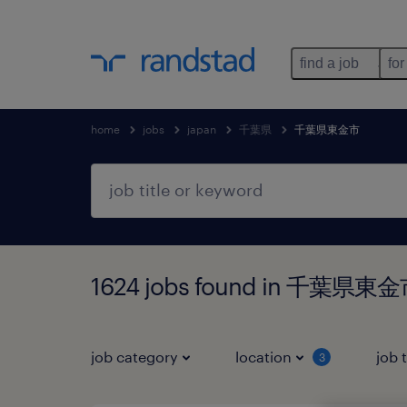
find a job
for
home
jobs
japan
千葉県
千葉県東金市
1624 jobs found in 千葉県東
job category
location
job 
3