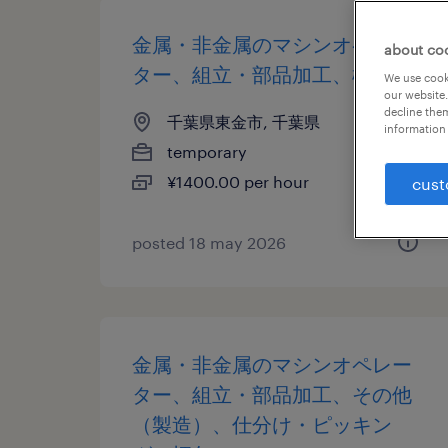
金属・非金属のマシンオペレー
about co
ター、組立・部品加工、検査
We use cooki
our website.
decline them
千葉県東金市, 千葉県
information 
temporary
¥1400.00 per hour
cust
posted 18 may 2026
金属・非金属のマシンオペレー
ター、組立・部品加工、その他
（製造）、仕分け・ピッキン