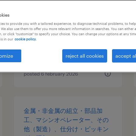
アウトソーシングの検査、検
okies
品、その他（倉庫・軽作業）
es to provide you with a tailored experience, to diagnose technical problems, to hel
 We also use them to offer you more relevant information in searches. You can either 
, or click "customize" to specify your choice. You can change your options at any tim
千葉県東金市, 千葉県
is in our
cookie policy.
temporary
¥1336.00 per hour
omize
reject all cookies
accept al
posted 6 february 2026
金属・非金属の組立・部品加
工、マシンオペレーター、その
他（製造）、仕分け・ピッキン