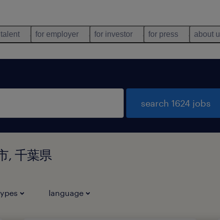
 talent
for employer
for investor
for press
about 
search 1624 jobs
金市, 千葉県
types
language