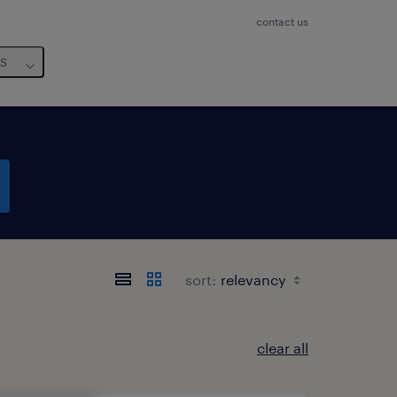
contact us
us
sort:
clear all