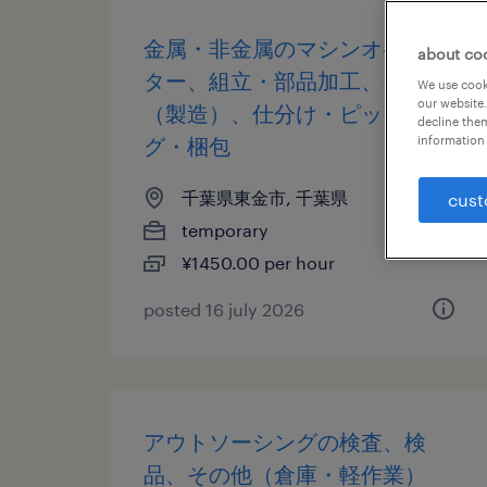
金属・非金属のマシンオペレー
about co
ター、組立・部品加工、その他
We use cooki
our website.
（製造）、仕分け・ピッキン
decline them
グ・梱包
information 
千葉県東金市, 千葉県
cust
temporary
¥1450.00 per hour
posted 16 july 2026
アウトソーシングの検査、検
品、その他（倉庫・軽作業）