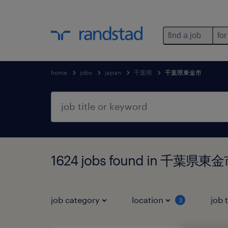
find a job
for
home
jobs
japan
千葉県
千葉県東金市
1624 jobs found in 千葉県東
job category
location
job 
3