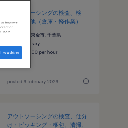
アウトソーシングの検査、検
品、その他（倉庫・軽作業）
p us improve
accept or
e. More
千葉県東金市, 千葉県
temporary
¥1336.00 per hour
l cookies
posted 6 february 2026
アウトソーシングの検査、仕分
け・ピッキング・梱包、清掃、