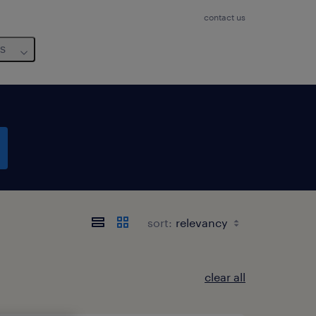
contact us
us
sort:
clear all