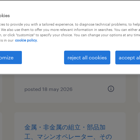
金属・非金属のマシンオペレー
okies
ター、組立・部品加工、検査
es to provide you with a tailored experience, to diagnose technical problems, to hel
 We also use them to offer you more relevant information in searches. You can either 
, or click "customize" to specify your choice. You can change your options at any tim
千葉県東金市, 千葉県
is in our
cookie policy.
temporary
¥1400.00 per hour
omize
reject all cookies
accept al
posted 18 may 2026
金属・非金属の組立・部品加
工、マシンオペレーター、その