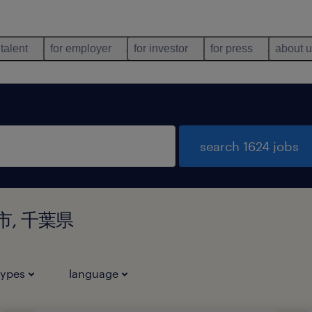
 talent
for employer
for investor
for press
about 
search 1624 jobs
金市, 千葉県
types
language