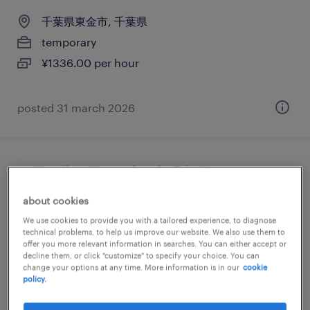
千葉県東金市, 千葉県
temporary
¥1336.00 per hour
posted 31 march 2026
金属・非金属の組立・部品加工、マシンオ
ペレーター、その他（製造）、仕分け・ピ
about cookies
ッキング・梱包
We use cookies to provide you with a tailored experience, to diagnose
technical problems, to help us improve our website. We also use them to
offer you more relevant information in searches. You can either accept or
千葉県東金市, 千葉県
decline them, or click "customize" to specify your choice. You can
temporary
change your options at any time. More information is in our
cookie
policy.
¥1450.00 per hour