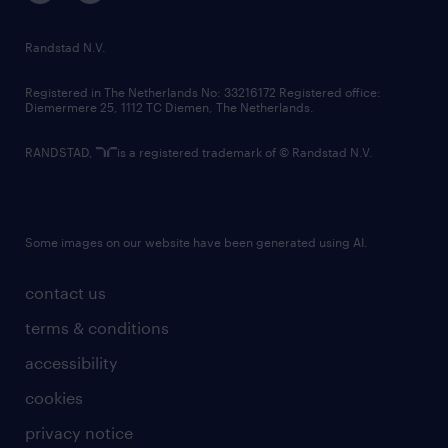
randstad innovation fund
country websites
Randstad N.V.
contact us
Registered in The Netherlands No: 33216172 Registered office:
Diemermere 25, 1112 TC Diemen, The Netherlands.
RANDSTAD,
is a registered trademark of © Randstad N.V.
Some images on our website have been generated using AI.
contact us
terms & conditions
accessibility
cookies
privacy notice