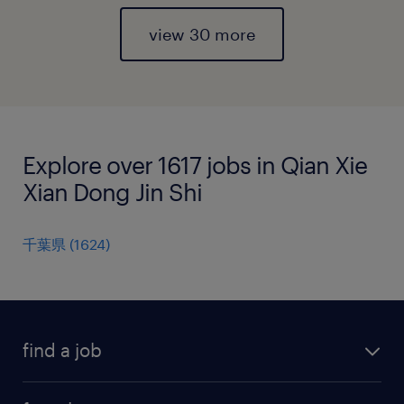
view 30 more
Explore over 1617 jobs in Qian Xie
Xian Dong Jin Shi
千葉県
(
1624
)
find a job
all jobs