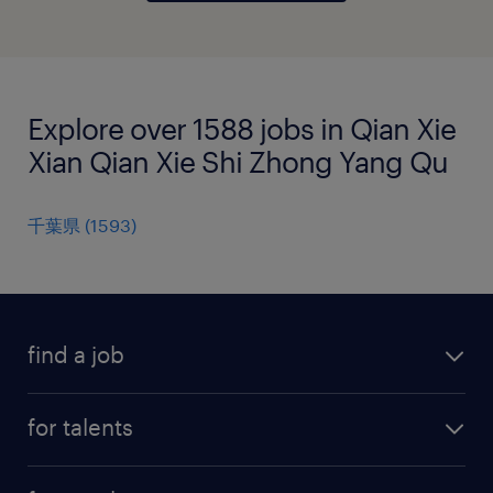
Explore over 1588 jobs in Qian Xie
Xian Qian Xie Shi Zhong Yang Qu
千葉県
(
1593
)
find a job
all jobs
for talents
career advice
operational career
careers at Randstad