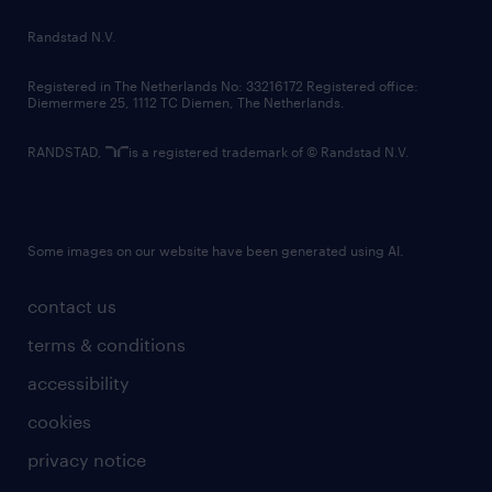
country websites
Randstad N.V.
contact us
Registered in The Netherlands No: 33216172 Registered office:
Diemermere 25, 1112 TC Diemen, The Netherlands.
RANDSTAD,
is a registered trademark of © Randstad N.V.
Some images on our website have been generated using AI.
contact us
terms & conditions
accessibility
cookies
privacy notice