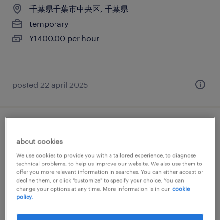
千葉県千葉市中央区, 千葉県
temporary
¥1400.00 per hour
posted 22 april 2025
it・web系／メーカー系／商社系／流通・サ
about cookies
ービス系／医療・介護系の一般事務・oa事
We use cookies to provide you with a tailored experience, to diagnose
務
technical problems, to help us improve our website. We also use them to
offer you more relevant information in searches. You can either accept or
decline them, or click "customize" to specify your choice. You can
千葉県千葉市中央区, 千葉県
change your options at any time. More information is in our
cookie
temporary
policy.
¥1500.00 per hour