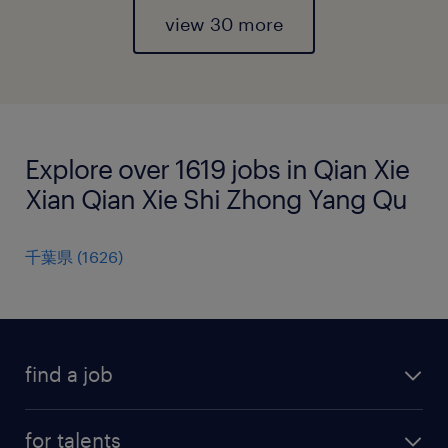
view 30 more
Explore over 1619 jobs in Qian Xie
Xian Qian Xie Shi Zhong Yang Qu
千葉県
(
1626
)
find a job
all jobs
for talents