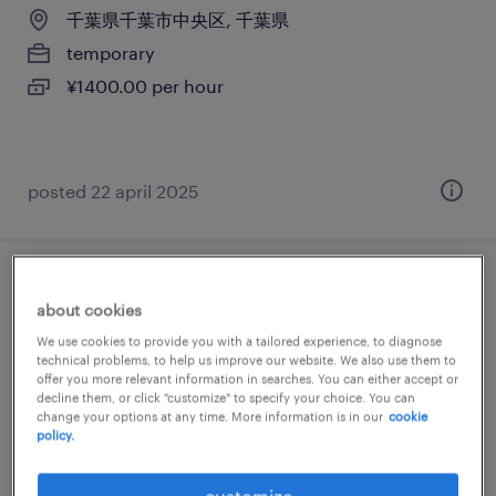
千葉県千葉市中央区, 千葉県
temporary
¥1400.00 per hour
posted 22 april 2025
it・web系／メーカー系／商社系／流通・サ
about cookies
ービス系／医療・介護系の一般事務・oa事
We use cookies to provide you with a tailored experience, to diagnose
務
technical problems, to help us improve our website. We also use them to
offer you more relevant information in searches. You can either accept or
decline them, or click "customize" to specify your choice. You can
千葉県千葉市中央区, 千葉県
change your options at any time. More information is in our
cookie
policy.
temporary
¥1500.00 per hour
customize