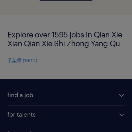
Explore over 1595 jobs in Qian Xie
Xian Qian Xie Shi Zhong Yang Qu
千葉県
(
1600
)
find a job
all jobs
for talents
career advice
operational career
careers at Randstad