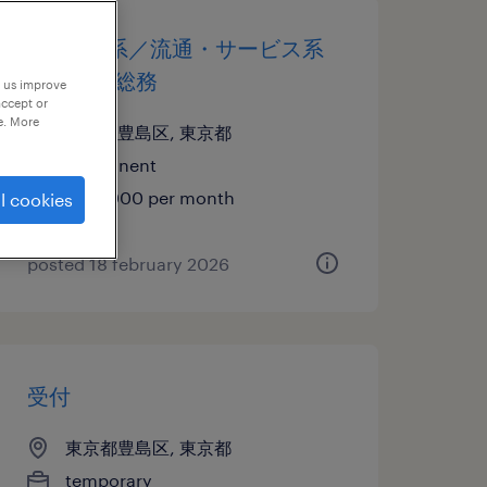
it・web系／流通・サービス系
の人事・総務
p us improve
accept or
e. More
東京都豊島区, 東京都
permanent
¥291,000 per month
l cookies
posted 18 february 2026
受付
東京都豊島区, 東京都
temporary