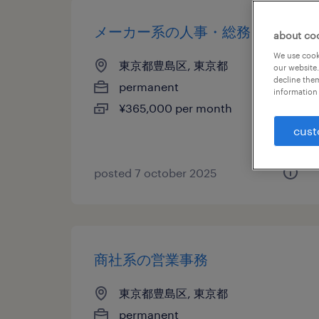
メーカー系の人事・総務
about co
We use cooki
東京都豊島区, 東京都
our website.
decline them
permanent
information 
¥365,000 per month
cust
posted 7 october 2025
商社系の営業事務
東京都豊島区, 東京都
permanent