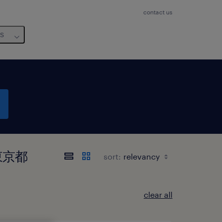
contact us
us
, 東京都
sort:
clear all