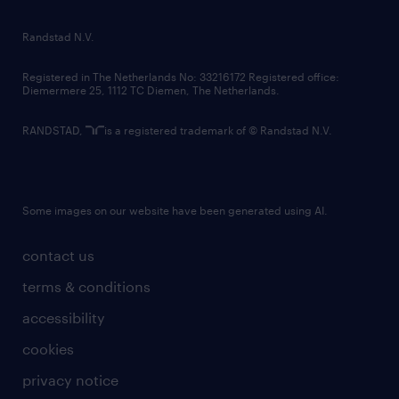
randstad innovation fund
country websites
Randstad N.V.
contact us
Registered in The Netherlands No: 33216172 Registered office:
Diemermere 25, 1112 TC Diemen, The Netherlands.
RANDSTAD,
is a registered trademark of © Randstad N.V.
Some images on our website have been generated using AI.
contact us
terms & conditions
accessibility
cookies
privacy notice