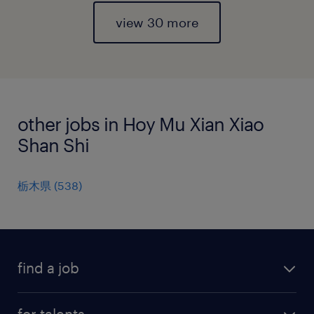
view 30 more
other jobs in Hoy Mu Xian Xiao
Shan Shi
栃木県
(
538
)
find a job
all jobs