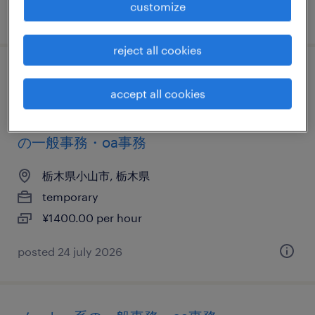
customize
posted 13 may 2026
reject all cookies
it・web系／メーカー系／商社系／金融系／
accept all cookies
住宅・インテリア系／不動産・建設系／流
通・サービス系／医療・介護系／教育関連
の一般事務・oa事務
栃木県小山市, 栃木県
temporary
¥1400.00 per hour
posted 24 july 2026