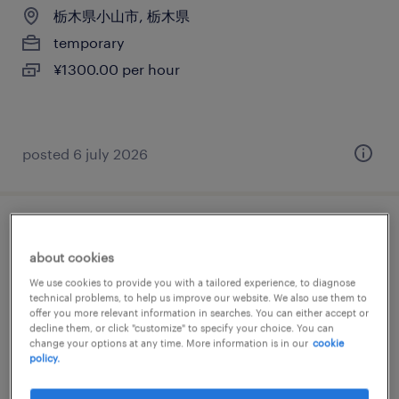
栃木県小山市, 栃木県
temporary
¥1300.00 per hour
posted 6 july 2026
メーカー系の一般事務・oa事務
about cookies
栃木県小山市, 栃木県
We use cookies to provide you with a tailored experience, to diagnose
technical problems, to help us improve our website. We also use them to
temporary
offer you more relevant information in searches. You can either accept or
decline them, or click "customize" to specify your choice. You can
¥1350.00 per hour
change your options at any time. More information is in our
cookie
policy.