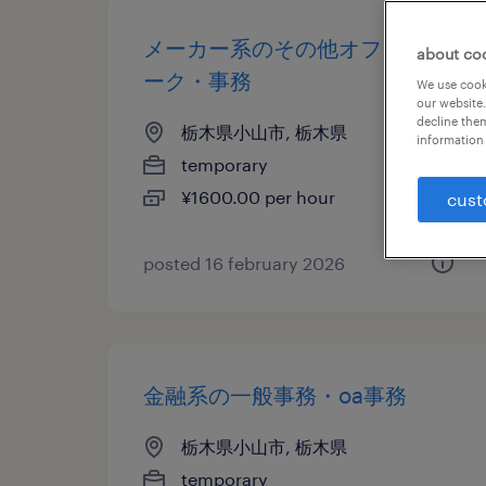
メーカー系のその他オフィスワ
about co
ーク・事務
We use cooki
our website.
decline them
栃木県小山市, 栃木県
information 
temporary
¥1600.00 per hour
cust
posted 16 february 2026
金融系の一般事務・oa事務
栃木県小山市, 栃木県
temporary