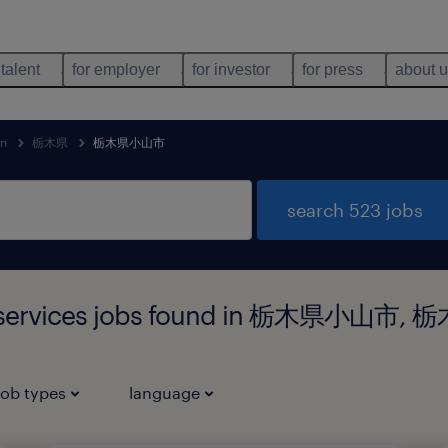
 talent
for employer
for investor
for press
about 
an
栃木県
栃木県小山市
search 523 jobs
rt services jobs found in 栃木県小山市, 
job types
language