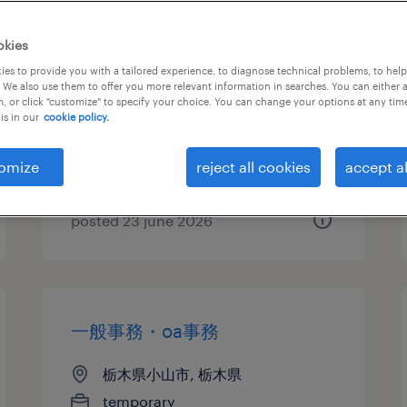
メーカー系のその他オフィスワ
okies
ーク・事務
es to provide you with a tailored experience, to diagnose technical problems, to hel
 We also use them to offer you more relevant information in searches. You can either 
, or click "customize" to specify your choice. You can change your options at any tim
栃木県小山市, 栃木県
is in our
cookie policy.
temp to perm
¥1600.00 per hour
omize
reject all cookies
accept al
posted 23 june 2026
一般事務・oa事務
栃木県小山市, 栃木県
temporary