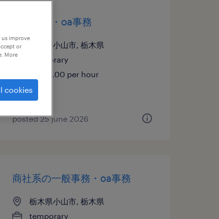
一般事務・oa事務
p us improve
栃木県小山市, 栃木県
accept or
e. More
temporary
¥1600.00 per hour
l cookies
posted 25 june 2026
商社系の一般事務・oa事務
栃木県小山市, 栃木県
temporary