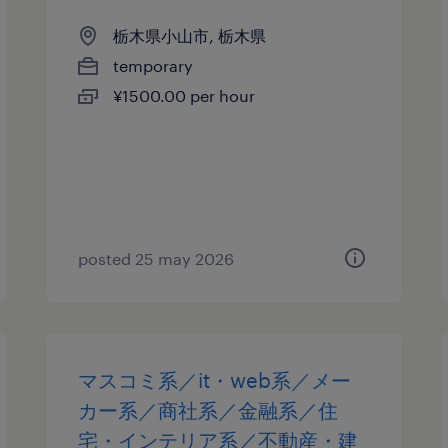
栃木県小山市, 栃木県
temporary
¥1500.00 per hour
posted 25 may 2026
マスコミ系／it・web系／メー
カー系／商社系／金融系／住
宅・インテリア系／不動産・建