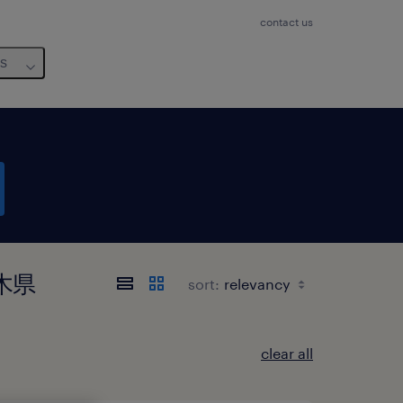
contact us
us
栃木県
sort:
clear all