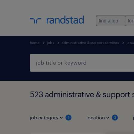
find a job
for
home
jobs
administrative & support services
jap
523 administrative & suppo
job category
location
1
3