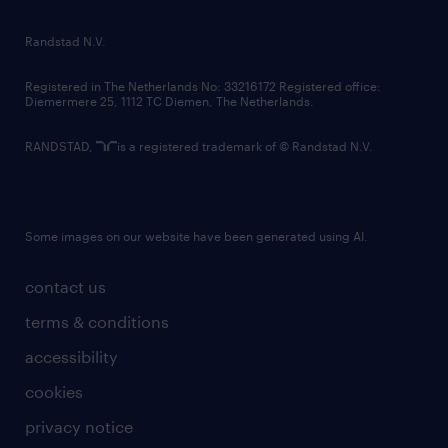
randstad innovation fund
country websites
Randstad N.V.
contact us
Registered in The Netherlands No: 33216172 Registered office:
Diemermere 25, 1112 TC Diemen, The Netherlands.
RANDSTAD,
is a registered trademark of © Randstad N.V.
Some images on our website have been generated using AI.
contact us
terms & conditions
accessibility
cookies
privacy notice