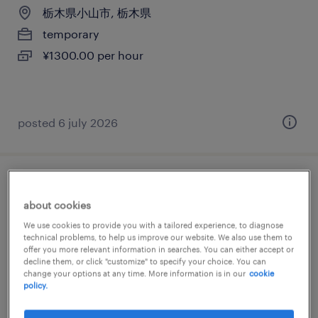
栃木県小山市, 栃木県
temporary
¥1300.00 per hour
posted 6 july 2026
メーカー系の一般事務・oa事務
about cookies
栃木県小山市, 栃木県
We use cookies to provide you with a tailored experience, to diagnose
technical problems, to help us improve our website. We also use them to
temporary
offer you more relevant information in searches. You can either accept or
decline them, or click "customize" to specify your choice. You can
¥1350.00 per hour
change your options at any time. More information is in our
cookie
policy.