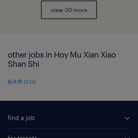
view 30 more
other jobs in Hoy Mu Xian Xiao
Shan Shi
栃木県
(
534
)
find a job
all jobs