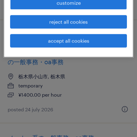
customize
posted 13 may 2026
reject all cookies
it・web系／メーカー系／商社系／金融系／
accept all cookies
住宅・インテリア系／不動産・建設系／流
通・サービス系／医療・介護系／教育関連
の一般事務・oa事務
栃木県小山市, 栃木県
temporary
¥1400.00 per hour
posted 24 july 2026