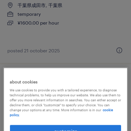
千葉県成田市, 千葉県
temporary
¥1600.00 per hour
posted 21 october 2025
一般事務・oa事務
about cookies
We use cookies to provide you with a tailored experience, to diagnose
千葉県成田市, 千葉県
technical problems, to help us improve our website. We also use them to
temporary
offer you more relevant information in searches. You can either accept or
decline them, or click "customize" to specify your choice. You can
¥1650.00 per hour
change your options at any time. More information is in our
cookie
policy.
customize