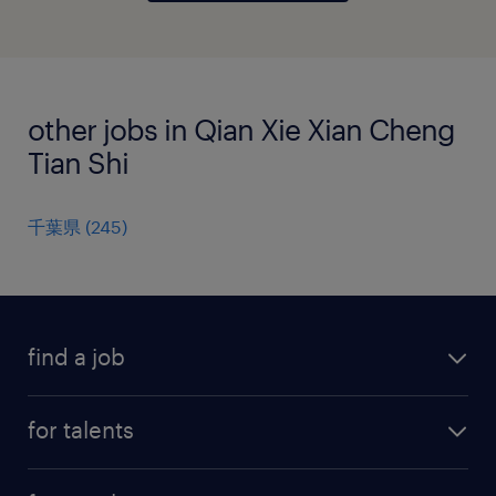
other jobs in Qian Xie Xian Cheng
Tian Shi
千葉県
(
245
)
find a job
all jobs
for talents
career advice
operational career
careers at Randstad