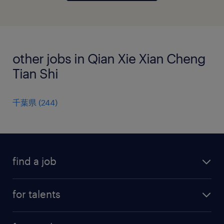
other jobs in Qian Xie Xian Cheng
Tian Shi
千葉県
(
244
)
find a job
all jobs
for talents
career advice
operational career
careers at Randstad