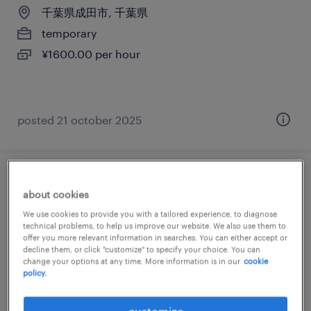
千葉県成田市, 千葉県
temporary
¥1600.00 per hour
posted 21 october 2025
一般事務・oa事務
about cookies
We use cookies to provide you with a tailored experience, to diagnose
千葉県成田市, 千葉県
technical problems, to help us improve our website. We also use them to
temporary
offer you more relevant information in searches. You can either accept or
decline them, or click "customize" to specify your choice. You can
¥1650.00 per hour
change your options at any time. More information is in our
cookie
policy.
customize