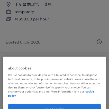
千葉県成田市, 千葉県
temporary
¥1650.00 per hour
posted 6 july 2026
一般事務・oa事務
about cookies
We use cookies to provide you with a tailored experience, to diagnose
千葉県成田市, 千葉県
technical problems, to help us improve our website. We also use them to
temporary
offer you more relevant information in searches. You can either accept or
decline them, or click "customize" to specify your choice. You can
¥1450.00 per hour
change your options at any time. More information is in our
cookie
policy.
customize