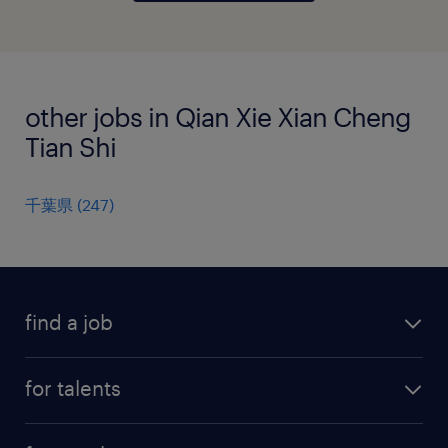
other jobs in Qian Xie Xian Cheng
Tian Shi
千葉県
(
247
)
find a job
all jobs
for talents
career advice
operational career
careers at Randstad